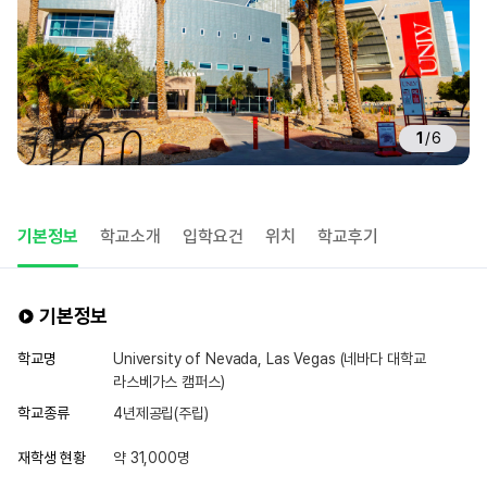
1
/
6
기본정보
학교소개
입학요건
위치
학교후기
기본정보
학교명
University of Nevada, Las Vegas (네바다 대학교
라스베가스 캠퍼스)
학교종류
4년제공립(주립)
재학생 현황
약 31,000명