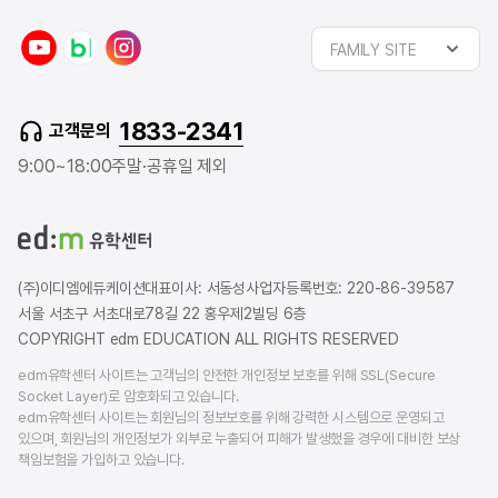
y
n
i
FAMILY SITE
o
a
n
u
v
s
t
e
t
1833-2341
고객문의
u
r
a
b
b
g
9:00~18:00
주말·공휴일 제외
e
l
r
o
a
g
m
(주)이디엠에듀케이션
대표이사: 서동성
사업자등록번호: 220-86-39587
서울 서초구 서초대로78길 22 홍우제2빌딩 6층
COPYRIGHT edm EDUCATION ALL RIGHTS RESERVED
edm유학센터 사이트는 고객님의 안전한 개인정보 보호를 위해 SSL(Secure
Socket Layer)로 암호화되고 있습니다.
edm유학센터 사이트는 회원님의 정보보호를 위해 강력한 시스템으로 운영되고
있으며, 회원님의 개인정보가 외부로 누출되어 피해가 발생했을 경우에 대비한 보상
책임보험을 가입하고 있습니다.