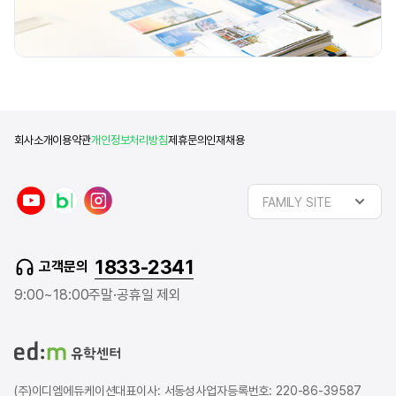
회사소개
이용약관
개인정보처리방침
제휴문의
인재채용
y
n
i
FAMILY SITE
o
a
n
u
v
s
t
e
t
1833-2341
고객문의
u
r
a
b
b
g
9:00~18:00
주말·공휴일 제외
e
l
r
o
a
g
m
(주)이디엠에듀케이션
대표이사: 서동성
사업자등록번호: 220-86-39587