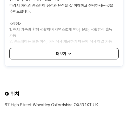
따라서 아래의 홈스테이 장점과 단점을 잘 이해하고 선택하시는 것을
추천드립니다.
<장점>
1. 현지 가족과 함께 생활하며 자연스럽게 언어, 문화, 생활방식 습득
가능
2. 홈스테이는 보통 아침, 저녁식사 제공하기 때문에 식사 해결 가능
3. 기숙사보다 상대적으로 비용이 저렴하여 경제적으로 거주 가능
<단점>
1. 어학원에서 자동 배정해주는 것으로 나와 잘 맞지 않는 가족을 만날
가능성 있음
2. 가족의 생활 방식이나 규칙에 적응해야 하고, 개인 공간과 자유가
제한될 수 있음
3. 음식이나 생활 습관 차이로 인해 불편함을 겪을 수 있음
위치
4. 보통 대중교통 1시간내외로 배정되어 통학 시간이 길어질 수도 있음
67 High Street Wheatley Oxfordshire OX33 1XT UK
홈스테이 선택 가능 옵션
※ 선택 가능 옵션 ※
1. 식사 제공 여부
• 기본적으로 Half-Board(아침·저녁 제공) 형태가 일반적임