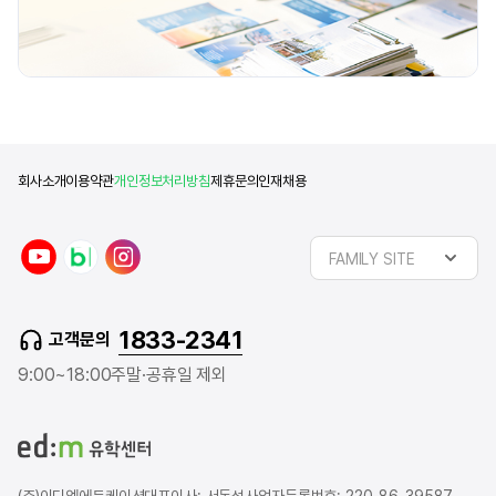
회사소개
이용약관
개인정보처리방침
제휴문의
인재채용
y
n
i
FAMILY SITE
o
a
n
u
v
s
t
e
t
1833-2341
고객문의
u
r
a
b
b
g
9:00~18:00
주말·공휴일 제외
e
l
r
o
a
g
m
(주)이디엠에듀케이션
대표이사: 서동성
사업자등록번호: 220-86-39587