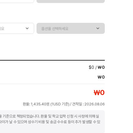
$
0
/
￦
0
￦
0
￦
0
환율:
1,435.40
원 (
1USD
기준) / 견적일 :
2026.08.06
율 기준으로 책정되었습니다. 환율 및 학교 입학 신청 시 사정에 의해 실
차이가 날 수 있으며 성수기 비용 및 송금 수수료 등이 추가 발생할 수 있