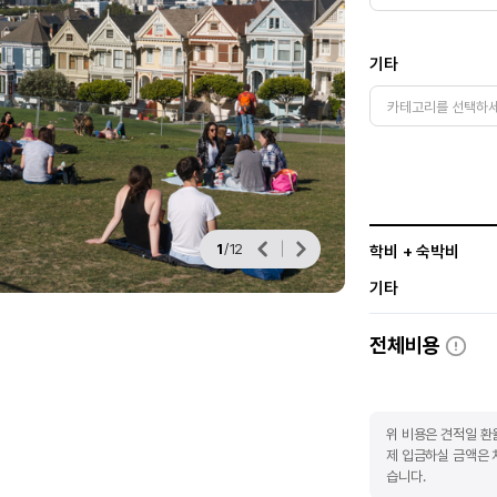
기타
1
/
12
학비 + 숙박비
기타
전체비용
위 비용은 견적일 환
제 입금하실 금액은 
습니다.