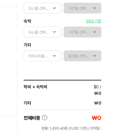
숙박
26년 기준
기타
학비 + 숙박비
$
0
/
￦
0
기타
￦
0
￦
0
전체비용
환율:
1,435.40
원 (
1USD
기준) / 견적일 :