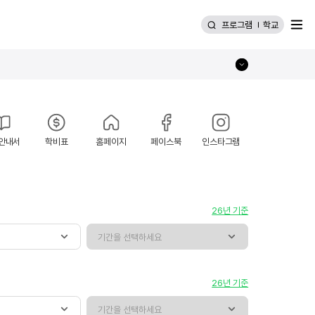
메뉴
프로그램
학교
안내서
학비표
홈페이지
페이스북
인스타그램
26년 기준
26년 기준