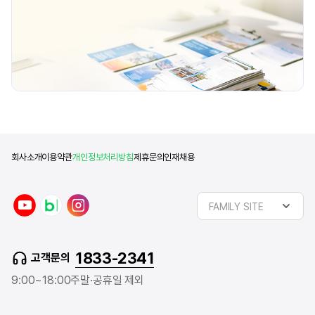
회사소개
이용약관
개인정보처리방침
제휴문의
인재채용
y
n
i
FAMILY SITE
o
a
n
u
v
s
t
e
t
1833-2341
고객문의
u
r
a
b
b
g
9:00~18:00
주말·공휴일 제외
e
l
r
o
a