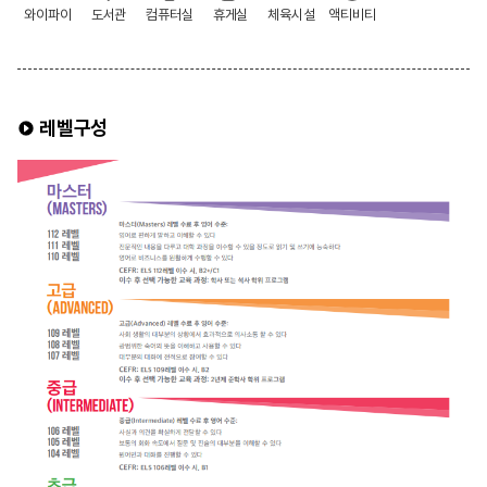
와이파이
도서관
컴퓨터실
휴게실
체육시설
액티비티
레벨구성