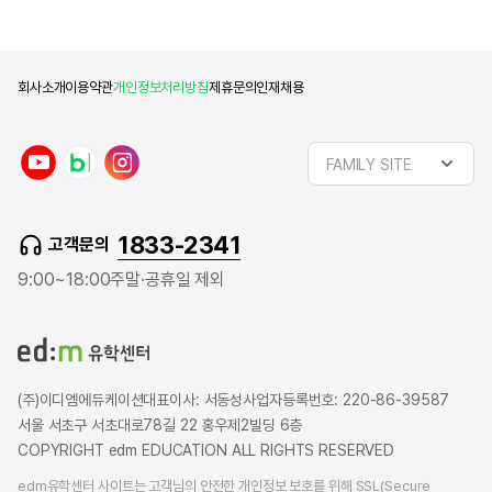
회사소개
이용약관
개인정보처리방침
제휴문의
인재채용
y
n
i
FAMILY SITE
o
a
n
u
v
s
t
e
t
1833-2341
고객문의
u
r
a
b
b
g
9:00~18:00
주말·공휴일 제외
e
l
r
o
a
g
m
(주)이디엠에듀케이션
대표이사: 서동성
사업자등록번호: 220-86-39587
서울 서초구 서초대로78길 22 홍우제2빌딩 6층
COPYRIGHT edm EDUCATION ALL RIGHTS RESERVED
edm유학센터 사이트는 고객님의 안전한 개인정보 보호를 위해 SSL(Secure