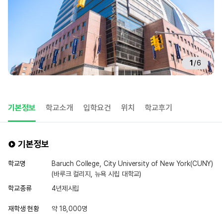
1
/
6
기본정보
학교소개
입학요건
위치
학교후기
기본정보
학교명
Baruch College, City University of New York(CUNY)
(바루크 컬리지, 뉴욕 시립 대학교)
학교종류
4년제시립
재학생 현황
약 18,000명