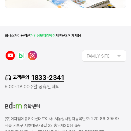
회사소개
이용약관
개인정보처리방침
제휴문의
인재채용
y
n
i
FAMILY SITE
o
a
n
u
v
s
t
e
t
1833-2341
고객문의
u
r
a
b
b
g
9:00~18:00
주말·공휴일 제외
e
l
r
o
a
g
m
(주)이디엠에듀케이션
대표이사: 서동성
사업자등록번호: 220-86-39587
서울 서초구 서초대로78길 22 홍우제2빌딩 6층