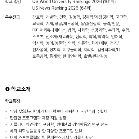
학교 랭킹
QS World University Rankings 2026 (161위)
US News Ranking 2026 (64위)
우수전공
간호학, 개발학, 건축, 경영학, 경제학/계량경제학, 고고학,
교육학, 기계/항공/제조공학, 농업/산림학, 물리/천문,
미디어커뮤니케이션, 법학, 사회학, 생명과학, 수의학, 수학,
스포츠, 신소재/재료과학, 심리학, 약학/약리학, 언어학,
역사학, 영어/영문학, 의학, 인류학, 회계/재무, 전기/
전자공학, 정치학, 지구물리학, 지리학, 컴퓨터과학/IT,
토목공학, 통계학, 현대언어학, 호텔/관광경영
학교소개
학교특징
약칭 MSU로 학비가 타대학보다 저렴한 미시간주의 주립대
탄탄한 프로그램과 재정 지원 상황
서플라이 체인경영, 포장학, 환대산업 경영학등의 연구 선도
해외 유학생들을 위한 다양한 프로그램 보유
대학 스포츠클럽의 빅 콘퍼런스에서 두각을 나타냄