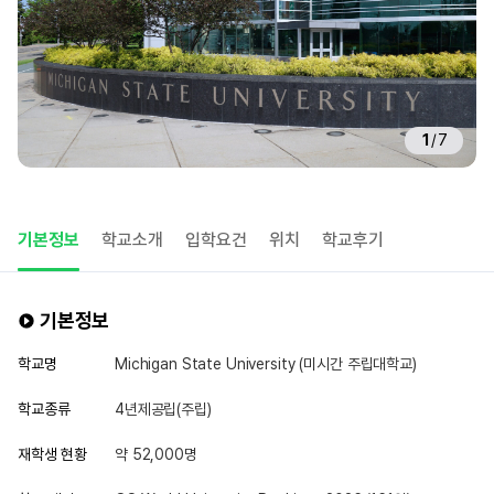
1
/
7
기본정보
학교소개
입학요건
위치
학교후기
기본정보
학교명
Michigan State University (미시간 주립대학교)
학교종류
4년제공립(주립)
재학생 현황
약 52,000명