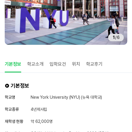
1
/
6
기본정보
학교소개
입학요건
위치
학교후기
기본정보
학교명
New York University (NYU) (뉴욕 대학교)
학교종류
4년제사립
재학생 현황
약 62,000명