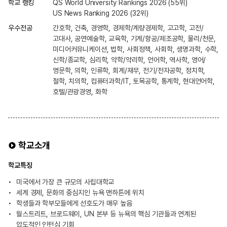
학교 랭킹
QS World University Rankings 2026 (55위)
US News Ranking 2026 (32위)
우수전공
간호학, 건축, 경영학, 경제학/계량경제학, 고고학, 고전/
고대사, 공연예술학, 교육학, 기계/항공/제조공학, 물리/천문,
미디어커뮤니케이션, 법학, 사회정책, 사회학, 생명과학, 수학,
신학/종교학, 심리학, 약학/약리학, 언어학, 역사학, 영어/
영문학, 의학, 인류학, 회계/재무, 전기/전자공학, 정치학,
철학, 치의학, 컴퓨터과학/IT, 토목공학, 통계학, 현대언어학,
호텔/관광경영, 화학
학교소개
학교특징
미국에서 가장 큰 규모의 사립대학교
세계 경제, 문화의 중심지인 뉴욕 맨하튼에 위치
학생들과 학부모들에게 선호도가 매우 높음
월스트리트, 브로드웨이, UN 본부 등 뉴욕의 핵심 기관들과 연계된
압도적인 인턴십 기회