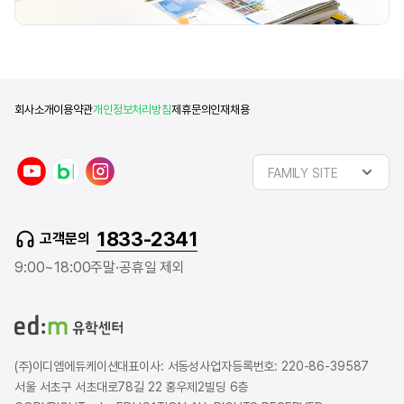
회사소개
이용약관
개인정보처리방침
제휴문의
인재채용
y
n
i
FAMILY SITE
o
a
n
u
v
s
t
e
t
1833-2341
고객문의
u
r
a
b
b
g
9:00~18:00
주말·공휴일 제외
e
l
r
o
a
g
m
(주)이디엠에듀케이션
대표이사: 서동성
사업자등록번호: 220-86-39587
서울 서초구 서초대로78길 22 홍우제2빌딩 6층