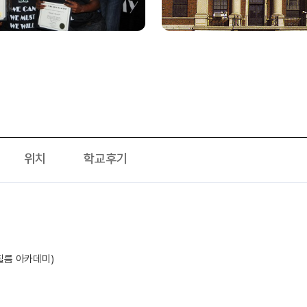
위치
학교후기
욕 필름 아카데미)