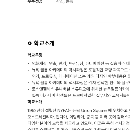
우수전공
사진, 필름
학교소개
학교특징
영화제작, 연출, 연기, 프로듀싱, 애니메이션 등 실습위주 대
뉴욕 필름 아카데미의 학사과정은 포괄적인 교양 과목으로 심
연기, 프로듀싱, 애니메이션 또는 게임 디자인 학부내용은 
뉴욕 필름 아카데미의 석사과정은 각자 선택한 진로와 실무에
로스엔젤레스 유니버셜 스튜디오에 위치한 뉴욕필름아카데미의
필름 아카데미 학생들은 프로페셔널한 실무자와 교육자들인 
학교소개
1992년에 설립된 NYFA는 뉴욕 Union Square 에 위치
오스트레일리아, 인디아, 이탈리아, 중국 등 여러 곳에 캠퍼스
다양한 분야의 교육을 제공하고 있으며, 이곳은 특히 석사과정
스티븐 스필버그, 피어스 브루스넌 등의 자제들이 이곳에서 수