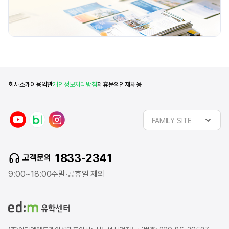
회사소개
이용약관
개인정보처리방침
제휴문의
인재채용
y
n
i
FAMILY SITE
o
a
n
u
v
s
t
e
t
1833-2341
고객문의
u
r
a
b
b
g
9:00~18:00
주말·공휴일 제외
e
l
r
o
a
g
m