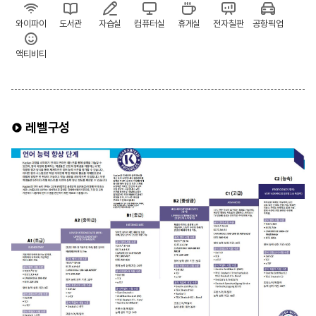
와이파이
도서관
자습실
컴퓨터실
휴게실
전자칠판
공항픽업
액티비티
레벨구성