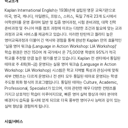
학교소개
Kaplan International English는 1938년에 설립된 명문 교육기관으로
미국, 영국, 캐나다, 아일랜드, 프랑스, 스위스, 독일 7개국 23개 도시에서
어학센터를 운영 중이며 일반 및 집중 영어과정, 시험 준비과정, 대학 진학
준비과정 및 주니어 여름 캠프 과정에 이르는 다양한 조건과 필요에 맞는 교과
과정과 교육 서비스를 제공하고 있습니다. 이러한 탄탄하고 퀄리티 높은
영어교육과정과 더불어 긴 역사와 경험을 통해 완성한 Kaplan 만의 효율적인
'실용 영어 워크숍 (Language in Action Workshop: LIA Workshop)'
학습 환경은 연간 150여 개 국가에서 온 75,000명 학생의 95%가 적극
학교를 추천할 만큼 높은 평가를 받고 있습니다. Kaplan 전 센터에서 통일된
테마로 주 4회(화~금) 운영되는 실용 영어 워크숍 (Language in Action
Workshop: LIA Workshop) 시스템은 학교 지역별 특성과 관심사에 맞춰
세부 컨텐츠는 다르게 운영되나 전 센터 모두 통일된 테마로 운영되는 학생
주도형 회화 형식의 프로그램입니다. 통일된 테마는 Culture, Academic,
Professional, Specialist가 있으며, 이와 관련한 매우 다양한 컨텐츠를
가지고 상호적인 학습이 이루어지므로, 빠른 영어 실력 향상과 여러 분야의
배경지식 습득을 동시에 얻게 되므로 더욱 풍부한 영어구사 능력과 깊이 있는
실력 향상을 경험하게 됩니다.
시설/서비스