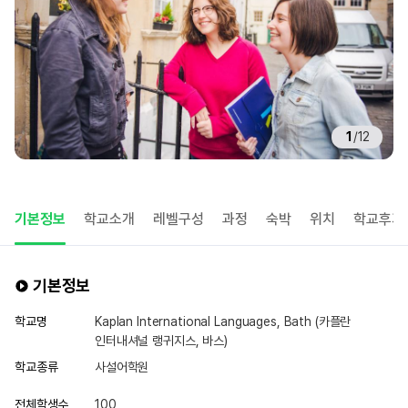
1
/
12
기본정보
학교소개
레벨구성
과정
숙박
위치
학교후기
기본정보
학교명
Kaplan International Languages, Bath (카플란
인터내셔널 랭귀지스, 바스)
학교종류
사설어학원
전체학생수
100