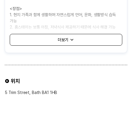
<장점>
1. 현지 가족과 함께 생활하며 자연스럽게 언어, 문화, 생활방식 습득
가능
2. 홈스테이는 보통 아침, 저녁식사 제공하기 때문에 식사 해결 가능
3. 기숙사보다 상대적으로 비용이 저렴하여 경제적으로 거주 가능
<단점>
1. 어학원에서 자동 배정해주는 것으로 나와 잘 맞지 않는 가족을 만날
가능성 있음
2. 가족의 생활 방식이나 규칙에 적응해야 하고, 개인 공간과 자유가
제한될 수 있음
3. 음식이나 생활 습관 차이로 인해 불편함을 겪을 수 있음
위치
4. 보통 대중교통 1시간내외로 배정되어 통학 시간이 길어질 수도
있음는 것이 좋습니다.
5 Trim Street, Bath BA1 1HB
홈스테이 선택 가능 옵션
※ 선택 가능 옵션 ※
1. 식사 제공 여부
• 기본적으로 Half-Board(아침·저녁 제공) 형태가 일반적임
• Breakfast Only(아침만 제공) 또는 Self-Catering(식사 제공 없음)
옵션 희망시 신청 가능