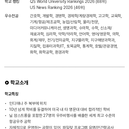
학교 랭킹
QS World University Rankings 2026 (88위)
US News Ranking 2026 (46위)
우수전공
간호학, 개발학, 경영학, 경제학/계량경제학, 고고학, 교육학,
기계/항공/제조공학, 농업/산림학, 물리/천문,
미디어커뮤니케이션, 생명과학, 수의학, 수학, 신소재/
재료과학, 심리학, 약학/약리학, 언어학, 영어/영문학, 의학,
회계/재무, 전기/전자공학, 지구물리학, 지구해양과학과,
지질학, 컴퓨터과학/IT, 토목공학, 통계학, 호텔/관광경영,
화학, 화학공학, 환경과학
학교소개
학교특징
인디애나 주 북부에 위치
10년 넘게 학비를 동결하여 미국 내 타 명문대 대비 합리적인 학비
닐 암스트롱을 포함한 27명의 우주비행사를 배출한 세계 최고 수준의
항공우주 공학
자체적으로 운영하는 공항이 있어, 파일럿 프로그램 유명(민간항공사