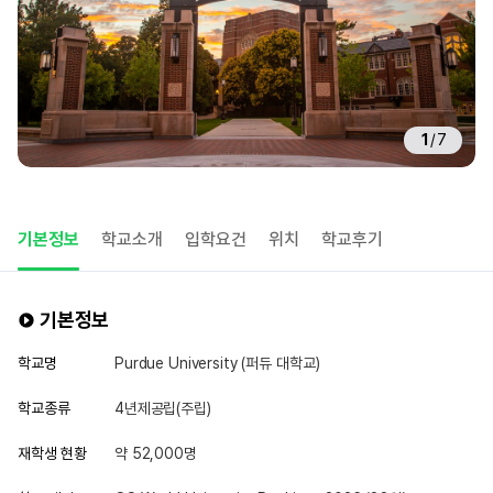
1
/
7
기본정보
학교소개
입학요건
위치
학교후기
기본정보
학교명
Purdue University (퍼듀 대학교)
학교종류
4년제공립(주립)
재학생 현황
약 52,000명