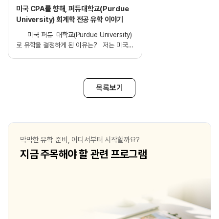
미국 CPA를 향해, 퍼듀대학교(Purdue
University) 회계학 전공 유학 이야기
미국 퍼듀 대학교(Purdue University)
로 유학을 결정하게 된 이유는? 저는 미국
퍼듀대학교에서 회계학 전공으로 유학
중입니다. 지금 국가와 학교로 유학을
결정하게 된 이유는, 원래 EDM을 통해 2년
전에 University of Illinois at Chicago에
목록보기
입학하여 pathway 프로그램을 경험했기
때문입니다. UIC에서는 Shorelight 장학금
외에도 여러 장학금을 받으며 on-
campus에서 근무하며 실무 경험과
커리어를 쌓을 수 있었고, 4.0 만점으로
막막한 유학 준비, 어디서부터 시작할까요?
Dean’s List에 오르며 학업 성취도 크게
지금 주목해야 할 관련 프로그램
올릴 수 있었습니다. 이러한 경험을 바탕으로
제가 배우고 싶은 회계 분석에 더욱 초점을
맞춘 Purdue 대학으로 지원하고자
했습니다. 물론 이 결정이 쉽지는