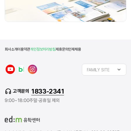
회사소개
이용약관
개인정보처리방침
제휴문의
인재채용
y
n
i
FAMILY SITE
o
a
n
u
v
s
t
e
t
1833-2341
고객문의
u
r
a
b
b
g
9:00~18:00
주말·공휴일 제외
e
l
r
o
a
g
m