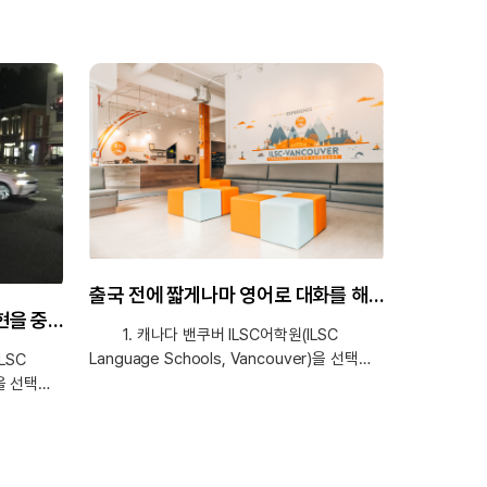
출국 전에 짧게나마 영어로 대화를 해본 경험이 현지에 가서도 ‘이런 식으로 하면 되겠다’는 자신감으로 이어졌습니다!
실제 상황에서 자주 쓰이는 표현을 중심으로 연습할 수 있어 더욱 실용적이였어요!
1. 캐나다 밴쿠버 ILSC어학원(ILSC
Language Schools, Vancouver)을 선택한
LSC
이유는 무엇인가요? 친구가 현재 캐나다에서
r)을 선택한
어학연수 중이어서 자연스럽게 캐나다에
적으로
관심을 갖게 되었습니다. 어학연수가 끝난
에서도
※ edm세
후에는 친구와 함께 여행도 해보고 싶다는
도시
어학연수'에
생각이 들어 밴쿠버를 선택하게 되었습니다.
라는 점에서
후기입니다.