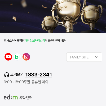
회사소개
이용약관
개인정보처리방침
제휴문의
인재채용
y
n
i
FAMILY SITE
o
a
n
u
v
s
t
e
t
1833-2341
고객문의
u
r
a
b
b
g
9:00~18:00
주말·공휴일 제외
e
l
r
o
a
g
m