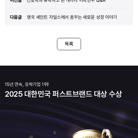
이전글
간호학과 휴학하고 온 캐나다 어학연수 Q&A
보카반을 듣다가 이후 그래머반으로 옮겼습니다.
받게 되었습니다. Q. 런던 
개인적으로는 초·중급 레벨이라면 문법으로 문장
환경은 어떤가요? 어학원 주
구조를 먼저 탄탄하게 다지고, 상
다음글
다음글
영국 세인트 자일스에서 꿈꾸는 새로운 성장 이야기
목록
15년 연속, 유학기업 1위!
2025 대한민국 퍼스트브랜드 대상 수상