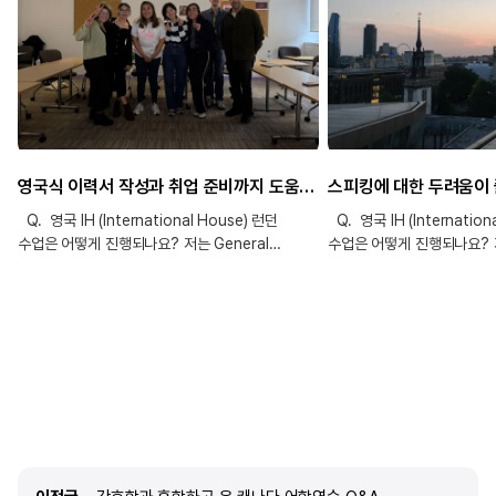
영국식 이력서 작성과 취업 준비까지 도움을 받을 수 있었던 최고의 어학연수!
Q. 영국 IH (International House) 런던
Q. 영국 IH (Internation
수업은 어떻게 진행되나요? 저는 General
수업은 어떻게 진행되나요? 저
English 20 (오전 3시간, 오후 1시간)을
English 20시간 과정으로
수강했습니다. 레벨별 권장 교재는 있지만
학원을 다녔습니다. 수업은 
선생님마다 수업 방식은 조금씩 달랐고, 대신 해당
진행되고, 중간에 20분 정
레벨에서 배워야 하는 그래머와 표현은 공통적으로
있습니다. 오전 수업이 끝난 
학습하게 됩니다. 그래서 따로 교재를 구매하지
휴식을 취하고, 12시 15분부
않고 선생님이 워크시트를 매일 주십니다.
수업이 진행됩니다. 선생님
오전반은 그래머, 리딩, 리스닝을 중심으로 기본
수업도 잘 진행해 주셔서 전
구조를 익히고 이를 스피킹과 라이팅으로 연습하는
매우 높았습니다. 또한 보통 
방식이었습니다. 오후반은 스피킹 보카반과 스피킹
조정되는데, 저는 처음에 B
그래머반 중 선택할 수 있는데, 저는 처음 두 달은
마지막에는 B2+ 레벨까지 올라 
이전글