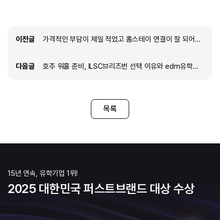
시스템을 갖추고 있다고 판단하여
본 후에 저한테 잘 맞을 거 
ILSC벤쿠버 어학원을 선택하게 되었습니다.
선택했어요. 다양한 국적의 
edm유학센터를 통해 어학연수를 준비하시게 된
공부하고 학원 내에서도 엄
동기와 수속 과정 중 느끼신 만족도를 알려주세요.
관리가 잘 되고 있어서 마
이전글
이전글
가격적인 부담이 제일 적었고 홈스테이 연결이 잘 되어있어서 edm유학센터를 선택했습니다.
처음에는 유명 유튜버가 edm유학센터를
edm유학센터를 통해 어학
이용하는 영상을 보고 광고라서 좋은 이야기만
동기와 수속 과정 중 느끼신
다음글
다음글
호주 워홀 준비, ILSC브리즈번 선택 이유와 edm유학센터 리얼 수속 후기
하는 것이 아닐까 하는 생각이 있었습니다. 하지만
어학연수를 위해 여러 유학 
직접 상담을 받아보니 궁금한 점을 하나하나
다녀왔었어요. 그중 edm 유
친절하고 자세하게
혜택도
목록
15년 연속, 유학기업 1위!
2025 대한민국 퍼스트브랜드 대상 수상