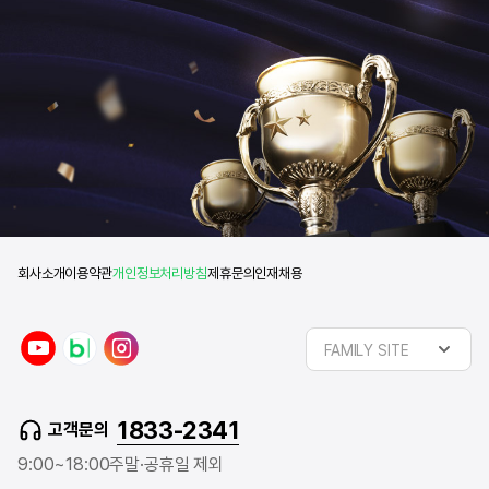
회사소개
이용약관
개인정보처리방침
제휴문의
인재채용
y
n
i
FAMILY SITE
o
a
n
u
v
s
t
e
t
1833-2341
고객문의
u
r
a
b
b
g
9:00~18:00
주말·공휴일 제외
e
l
r