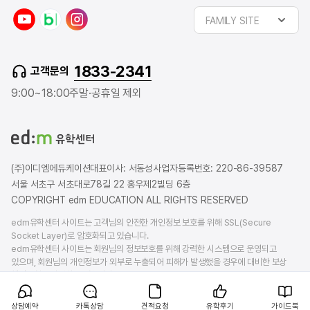
y
n
i
FAMILY SITE
o
a
n
u
v
s
t
e
t
1833-2341
고객문의
u
r
a
b
b
g
9:00~18:00
주말·공휴일 제외
e
l
r
o
a
g
m
(주)이디엠에듀케이션
대표이사: 서동성
사업자등록번호: 220-86-39587
서울 서초구 서초대로78길 22 홍우제2빌딩 6층
COPYRIGHT edm EDUCATION ALL RIGHTS RESERVED
edm유학센터 사이트는 고객님의 안전한 개인정보 보호를 위해 SSL(Secure
Socket Layer)로 암호화되고 있습니다.
edm유학센터 사이트는 회원님의 정보보호를 위해 강력한 시스템으로 운영되고
있으며, 회원님의 개인정보가 외부로 누출되어 피해가 발생했을 경우에 대비한 보상
책임보험을 가입하고 있습니다.
상담예약
카톡상담
견적요청
유학후기
가이드북