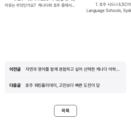
1. 호주 시드니 ILSC어학
이유는 무엇인가요? 캐나다와 호주 중에서
Language Schools, S
고민하다가, 처음 어학연수를 가는 만큼 호주가 더
무엇인가요? 가장 큰 이유는
적응하기 쉽다는 주변의 추천을 많이 받아 호주로
대리님과 상담을 진행한 후,
결정하게 되었습니다. 그중에서도 ILSC 어학원은
저와 가장 잘 맞는 선택이라
호주 내에서 규모가 큰 어학원 중 하나로 잘 알려져
처음에는 캐나다와 호주 사이
있고, 수업과 방과후 활동이 체계적으로
두 국가의 차이도 정확히 알
운영된다는 점이 매우 매력적으로 느껴졌습니다.
않았습니다. 그런데 대리님께
처음 해외에서 생활하는 만큼 학업뿐만 아니라
장단점과 분위기, 어학연수 
현지 생활에도 잘 적응할 수 있는 환경이
친절하고 자세하게 설명해주
중요하다고 생각했는데, ILSC는 그런 부분까지
도움이 되었습니다. 무엇보다
기대할 수 있는 곳이라고 느꼈습니다. 다양한
이전글
이전글
자연과 영어를 함께 경험하고 싶어 선택한 캐나다 어학연수
어학연수에서 중요하게 생각
국적의 학생들과 함께 공부하며 영어를 자연스럽게
주신 뒤 추천해주셔서 더욱 
사용할 기회가 많을 것 같다는 점도 큰 장점으로
덕분에 막연했던 고민이 정
다음글
다음글
호주 워킹홀리데이, 고민보다 빠른 도전이 답
다가왔습니다. 전체적으로 학업, 생활, 교류 측면이
호주를 확신 있게 선택할 수
목록