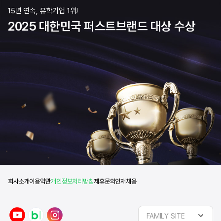
15년 연속, 유학기업 1위!
2025 대한민국 퍼스트브랜드 대상 수상
회사소개
이용약관
개인정보처리방침
제휴문의
인재채용
y
n
i
FAMILY SITE
o
a
n