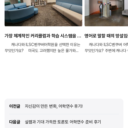
가장 체계적인 커리큘럼과 학습 시스템을 갖추고 있다고 판단하여 ILSC벤쿠버 어학원을 선택했습니다.
캐나다와 ILSC벤쿠버어학원을 선택한 이유는
캐나다와 ILSC벤쿠버 어
무엇인가요? 미국도 고려했지만 높은 물가와
무엇인가요? 주변에 캐나다
생활비 부담을 고려하여 캐나다 밴쿠버를
지인들께서 어학연수 국가로
선택했습니다. 캐나다는 비용도 상대적으로 저렴한
주셨어요. 그리고 저는 자연
편이고, 영어를 배우기에 생활환경도 만족스러운
아름다운 자연환경과 편한 
것 같습니다. 또한 여러 어학원을 비교하고 상담을
밴쿠버에 가고 싶었습니다.
받아본 결과, 가장 체계적인 커리큘럼과 학습
상담하면서 여러 가지 어학
시스템을 갖추고 있다고 판단하여
본 후에 저한테 잘 맞을 거 
ILSC벤쿠버 어학원을 선택하게 되었습니다.
선택했어요. 다양한 국적의 
edm유학센터를 통해 어학연수를 준비하시게 된
공부하고 학원 내에서도 엄
동기와 수속 과정 중 느끼신 만족도를 알려주세요.
관리가 잘 되고 있어서 마
이전글
이전글
자신감이 만든 변화, 어학연수 후기!
처음에는 유명 유튜버가 edm유학센터를
edm유학센터를 통해 어학
이용하는 영상을 보고 광고라서 좋은 이야기만
동기와 수속 과정 중 느끼신
다음글
다음글
설렘과 기대 가득한 토론토 어학연수 준비 후기
하는 것이 아닐까 하는 생각이 있었습니다. 하지만
어학연수를 위해 여러 유학 