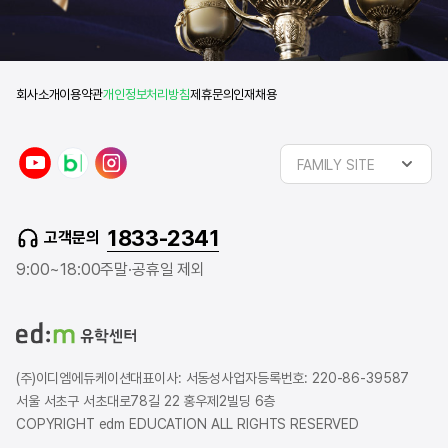
회사소개
이용약관
개인정보처리방침
제휴문의
인재채용
y
n
i
FAMILY SITE
o
a
n
u
v
s
t
e
t
1833-2341
고객문의
u
r
a
b
b
g
9:00~18:00
주말·공휴일 제외
e
l
r
o
a
g
m
(주)이디엠에듀케이션
대표이사: 서동성
사업자등록번호: 220-86-39587
서울 서초구 서초대로78길 22 홍우제2빌딩 6층
COPYRIGHT edm EDUCATION ALL RIGHTS RESERVED