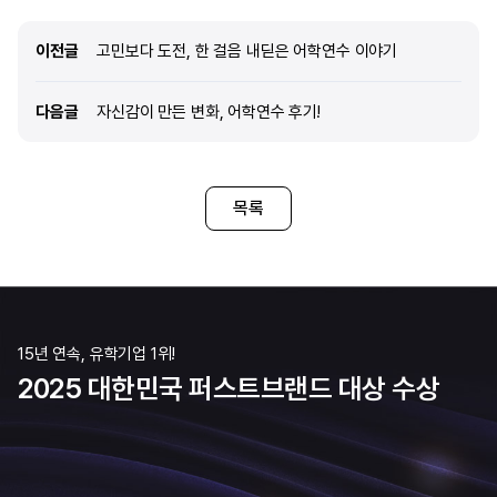
있는 곳을 찾던 중 필리핀을 선택하게 되었습니다.
도움이 될 것 같아 선택하였으
필리핀식 영어 발음에 대해 걱정했지만, 실제로
리모델링한 어학원으로 시설
이전글
이전글
고민보다 도전, 한 걸음 내딛은 어학연수 이야기
선생님에 따라 발음이 다르고, 생각보다 전혀
수 있을 것으로 생각해 선정
문제가 되지 않았습니다. 오히려 발음에 대한
캐나다는 북미에서 영어를 
다음글
다음글
자신감이 만든 변화, 어학연수 후기!
우려는 금세 사라졌고, 수업의 질도 매우
안전과 더불어 좋은 경험이 
만족스러웠습니다. 전반적인 만족도는 100%
그 중 ILSC는 대학처럼 제
이며, 다음에 기회가 생긴다면 다시 필리핀에서
들을 수 있다는 점이 흥미로
공부하고 싶다고 생각했습니다. 특히 필리핀에서는
edm유학센터를 유학원으로
1:1 수업이 가능하다는 점이 가장 큰 장점 중
무엇인가요? edm유학센터는
목록
하나였습니다. 부모님께서 처음에 필리핀 치안
보다 많은 선례를 가지고 있
문제에 대해 염려했지만, 실제로는 유학생들이
관련해 더 다양한 사례와 정
많이 모여있어 비교적 안전한 환경에서 생활할 수
선택하게 되었습니다. 제가 
있었습니다
등록과
15년 연속, 유학기업 1위!
2025 대한민국 퍼스트브랜드 대상 수상