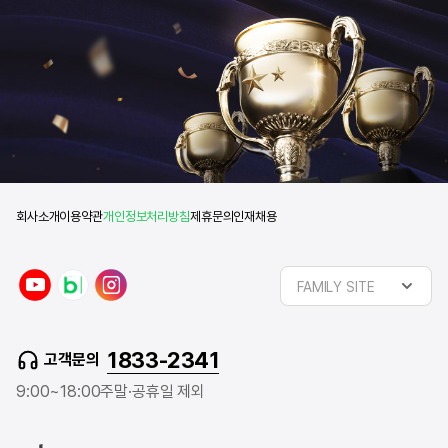
회사소개
이용약관
개인정보처리방침
제휴문의
인재채용
y
n
i
FAMILY SITE
o
a
n
u
v
s
t
e
t
1833-2341
고객문의
u
r
a
b
b
g
9:00~18:00
주말·공휴일 제외
e
l
r
o
a
g
m