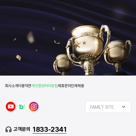
회사소개
이용약관
개인정보처리방침
제휴문의
인재채용
y
n
i
FAMILY SITE
o
a
n
u
v
s
t
e
t
1833-2341
고객문의
u
r
a
b
b
g