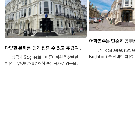
다양한 문화를 쉽게 접할 수 있고 유럽여행이 편한 영국 어학연수! St.giles 브라이튼으로 선택했어요.
1. 영국 St.Giles (St. Gil
Brighton) 를 선택한 이
영국과 St.giles브라이튼어학원을 선택한
런던이 아니더라도 영국이라
이유는 무엇인가요? 어학연수 국가로 영국을
문화적 매력이 매우 크다고 
선택한 이유는 다양한 문화를 쉽게 접할 수 있기
되었습니다. 특히 저는 평소
때문입니다. 영국은 유럽대륙에 있어 다른 나라로
많았기 때문에, 영국에서는 
여행이 편할 뿐더러, 건축을 전공하고 있는 저로서
라이프스타일 전반에 걸쳐 직
다양한 유럽의 건축양식을 적접 볼 수 있다는 점이
있는 기회가 많을 것이라고 
이점으로 왔습니다. St Giles Brighton을 선택한
예전부터 영국 특유의 악센
이유는 유학원 담당 선생님의 추천으로 여러
느껴왔던 점도 결정에 큰 영
학원을 살펴본 후 가장 마음에 들어서 선택하게
영국은 오랜 역사와 전통을 
되었습니다. 어학원이 관해서는 아는바가 없어서
영어를 배우는 것을 넘어 다
추천해주신 어학원이 좋다고 판단했습니다.
받을 수 있을 것이라 기대했
edm유학센터를 통해 어학연수를 준비하시게 된
국가의 특성상 주변 여러 나
동기와 수속 과정 중 느끼신 만족도를 알려주세요.