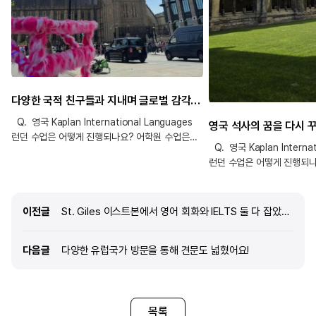
다양한 국적 친구들과 지내며 글로벌 감각도 키우고 영어 스피킹 자신감도 키웠어요!
Q. 영국 Kaplan International Languages
런던 수업은 어떻게 진행되나요? 어학원 수업은
Q. 영국 Kaplan Internat
영어 실력과 목표에 따라 레벨별로 나누어
런던 수업은 어떻게 진행되나
진행됩니다. IELTS 과정과 General English
선생님이 질문하면 그에 대해
과정이 따로 운영되며, 저는 IELTS 수업을
하는 형식으로 진행돼요. 2~
수강했습니다. 수업에서는 IELTS 시험에 필요한
주시고 질문에 대한 대답을 
이전글
이전글
St. Giles 이스트본에서 영어 회화와 IELTS 둘 다 잡았어요
리딩, 리스닝, 라이팅, 스피킹 영역을 체계적으로
선생님과 더블 체크하는 시간
배울 수 있었고, 실제 시험에서 활용할 수 있는
자체 교재로 수업을 진행하
표현과 문제 풀이 방법도 익힐 수 있었습니다. 같은
다음글
다음글
다양한 유럽국가 방문을 통해 견문도 넓혔어요!
대부분 실생활에서 쓸법한 
목표를 가진 학생들과 함께 공부하면서 서로
선생님에 따라 주제를 학생
동기부여를 받을 수 있었던 점도 좋았습니다. Q.
합니다. Q. 런던 Kaplan
런던 Kaplan 어학원 시설 및 주변 환경은
환경은 어떤가요? 홀본역에서
어떤가요? 어학원은 런던 중심부에 위치해 있어
목록
거리에 있고 주변 가까이에
생활하기 매우 편리했습니다. 주변에 카페, 식당,