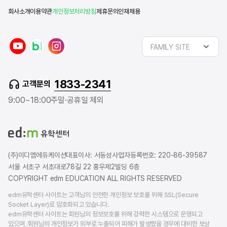
회사소개
이용약관
개인정보처리방침
제휴문의
인재채용
y
n
i
FAMILY SITE
o
a
n
u
v
s
t
e
t
1833-2341
고객문의
u
r
a
b
b
g
9:00~18:00
주말·공휴일 제외
e
l
r
o
a
g
m
(주)이디엠에듀케이션
대표이사: 서동성
사업자등록번호: 220-86-39587
서울 서초구 서초대로78길 22 홍우제2빌딩 6층
COPYRIGHT edm EDUCATION ALL RIGHTS RESERVED
edm유학센터 사이트는 고객님의 안전한 개인정보 보호를 위해 SSL(Secure
Socket Layer)로 암호화되고 있습니다.
edm유학센터 사이트는 회원님의 정보보호를 위해 강력한 시스템으로 운영되고
있으며, 회원님의 개인정보가 외부로 누출되어 피해가 발생했을 경우에 대비한 보상