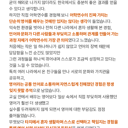
굳이 해외로 나가지 않더라도 한국에서도 충분히 좋은 결과를 얻을
수 있다고 생각합니다.
하지만 직접 어학연수를 경험해 보니
어학연수의 진짜 가치는
단순히 영어를 배우는 것에만 있지는 않다는 생각
이 들었습니다.
익숙한 환경을 벗어나 전혀 다른 나라에서 혼자 생활해 본 경험,
언어와 문화가 다른 사람들과 부딪히고 소통하며 관계를 만들어 가는
과정 자체가 어학연수의 가장 큰 의미
였다고 느꼈습니다.
처음에는 작은 일 하나하나가 쉽지 않았고 언어의 장벽 때문에
답답함을 느낀 순간도 많았지만
그런 과정들을 하나씩 겪어내며 스스로가 조금씩 성장하고 있다는
것을 느낄 수 있었습니다.
특히 여러 나라에서 온 친구들을 만나 서로의 문화와 가치관을
공유하고,
영어라는 공통 언어로 소통하며 자연스럽게 친해졌던 경험은 평생
잊지 못할 추억
으로 남았습니다.
교실 안에서 배우는 영어보다 일상 속에서 직접 부딪히며 사용했던
영어가 훨씬 더 생생했고
실수를 두려워하지 않게 되면서 영어에 대한 부담감도 점점
줄어들었습니다.
무엇보다
타지에서 혼자 생활하며 스스로 선택하고 책임지는 경험을