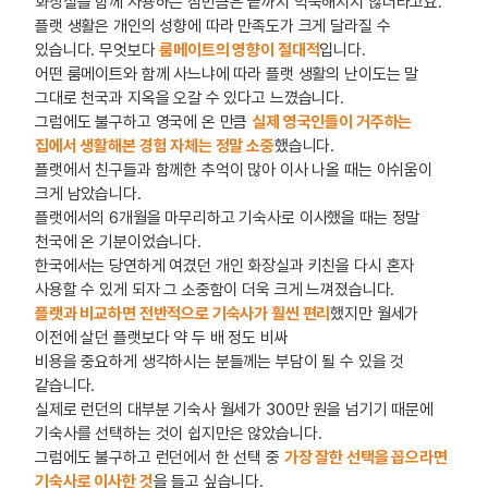
화장실을 함께 사용하는 점만큼은 끝까지 익숙해지지 않더라고요.
플랫 생활은 개인의 성향에 따라 만족도가 크게 달라질 수
있습니다. 무엇보다
룸메이트의 영향이 절대적
입니다.
어떤 룸메이트와 함께 사느냐에 따라 플랫 생활의 난이도는 말
그대로 천국과 지옥을 오갈 수 있다고 느꼈습니다.
그럼에도 불구하고 영국에 온 만큼
실제 영국인들이 거주하는
집에서 생활해본 경험 자체는 정말 소중
했습니다.
플랫에서 친구들과 함께한 추억이 많아 이사 나올 때는 아쉬움이
크게 남았습니다.
플랫에서의 6개월을 마무리하고 기숙사로 이사했을 때는 정말
천국에 온 기분이었습니다.
한국에서는 당연하게 여겼던 개인 화장실과 키친을 다시 혼자
사용할 수 있게 되자 그 소중함이 더욱 크게 느껴졌습니다.
플랫과 비교하면 전반적으로 기숙사가 훨씬 편리
했지만 월세가
이전에 살던 플랫보다 약 두 배 정도 비싸
비용을 중요하게 생각하시는 분들께는 부담이 될 수 있을 것
같습니다.
실제로 런던의 대부분 기숙사 월세가 300만 원을 넘기기 때문에
기숙사를 선택하는 것이 쉽지만은 않았습니다.
그럼에도 불구하고 런던에서 한 선택 중
가장 잘한 선택을 꼽으라면
기숙사로 이사한 것
을 들고 싶습니다.