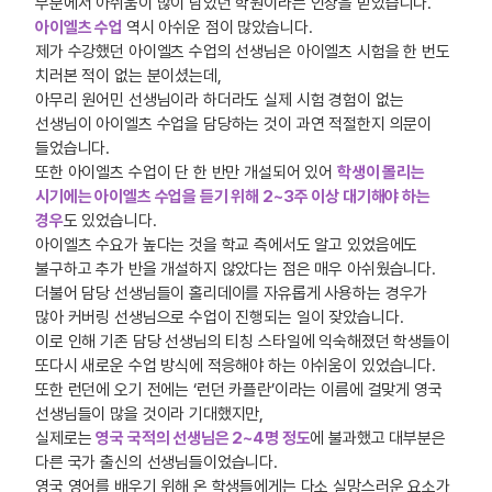
부분에서 아쉬움이 많이 남았던 학원이라는 인상을 받았습니다.
아이엘츠 수업
역시 아쉬운 점이 많았습니다.
제가 수강했던 아이엘츠 수업의 선생님은 아이엘츠 시험을 한 번도
치러본 적이 없는 분이셨는데,
아무리 원어민 선생님이라 하더라도 실제 시험 경험이 없는
선생님이 아이엘츠 수업을 담당하는 것이 과연 적절한지 의문이
들었습니다.
또한 아이엘츠 수업이 단 한 반만 개설되어 있어
학생이 몰리는
시기에는 아이엘츠 수업을 듣기 위해 2~3주 이상 대기해야 하는
경우
도 있었습니다.
아이엘츠 수요가 높다는 것을 학교 측에서도 알고 있었음에도
불구하고 추가 반을 개설하지 않았다는 점은 매우 아쉬웠습니다.
더불어 담당 선생님들이 홀리데이를 자유롭게 사용하는 경우가
많아 커버링 선생님으로 수업이 진행되는 일이 잦았습니다.
이로 인해 기존 담당 선생님의 티칭 스타일에 익숙해졌던 학생들이
또다시 새로운 수업 방식에 적응해야 하는 아쉬움이 있었습니다.
또한 런던에 오기 전에는 ‘런던 카플란’이라는 이름에 걸맞게 영국
선생님들이 많을 것이라 기대했지만,
실제로는
영국 국적의 선생님은 2~4명 정도
에 불과했고 대부분은
다른 국가 출신의 선생님들이었습니다.
영국 영어를 배우기 위해 온 학생들에게는 다소 실망스러운 요소가