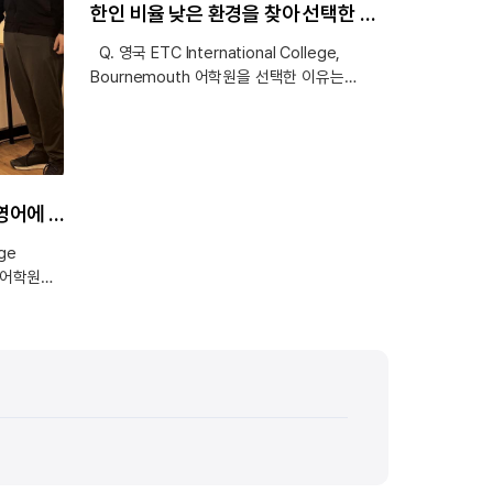
한인 비율 낮은 환경을 찾아 선택한 영국 어학연수
Q. 영국 ETC International College,
Bournemouth 어학원을 선택한 이유는
무엇인가요? 한인 비율이 비교적 낮고, 유럽
국가들 중에서도 비교적 안전한 환경이라는
점을 안내받아 영국을 선택하게 되었습니다.
처음 떠나는 어학연수이다 보니 치안이나 생활
환경이 안정적인 국가를 우선적으로 고려했고,
친절하고 밝은 선생님 덕분에 영어에 대한 자신감이 생겼어요!
그 부분에서 영국이 가장 신뢰가 갔습니다.
처음 시작하는 어학연수인 만큼,
ege
안정적이면서도 학습 효과를 기대할 수 있는
 어학원
환경이라는 점이 결정에 큰 영향을 주었습니다.
작되며 한
Q. edm유학센터를 통해 어학연수를
 월요일,
준비하시게 된 이유와 후기를 남겨주세요.
수업을
edm유학센터는 어학연수와 유학 분야에서
 후
오랜 경험과 체계적인 시스템을 갖춘 곳이라고
 수업을
느껴 선택하게 되었습니다. 상담 과정에서 제
님들께서
일
주의
 외에도