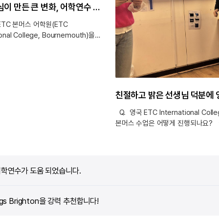
작은 결심이 만든 큰 변화, 어학연수 준비 후기!
C 본머스 어학원(ETC
ional College, Bournemouth)을
유는 무엇인가요? 기숙사 비용이
리적이면서도 학원 바로 옆에 위치해
이 가장 큰 매력으로 느껴졌습니다.
에 대한 부담 없이 수업에 집중할 수
이 특히 마음에 들었습니다. 또한
습이 가까운 공간에서 이루어지기
다 효율적으로 시간을 활용할 수 있을
Q. 영국 ETC International Coll
각했습니다. 낯선 환경에서의 생활이
본머스 수업은 어떻게 진행되나요?
 했지만, 이러한 편리한 구조 덕분에
수업은 보통 오전 8시 45분부터 시
응할 수 있을 것이라는 기대감이
수업당 약 1시간 30분씩 진행됩니다.
. 전반적으로 비용과 위치, 그리고
화요일, 금요일에는 하루에 두 개의 
까지 균형이 잘 맞는 선택이라고
듣고, 수요일과 목요일에는 점심 식사
학연수가 도움 되었습니다.
결정하게 되었습니다.
수업이 하나 더 추가되어 총 세 개의
센터 강남본사를 통해 어학연수를
듣는 방식입니다. 수업은 여러 선생
파트별로 나누어 진행하시며 문법 위
 Brighton을 강력 추천합니다!
수업을 가장 많이 듣는 편입니다. 그