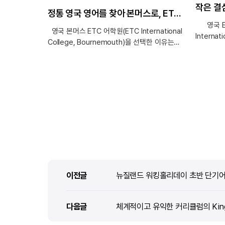
정통 영국 영어를 찾아 본머스로, ETC 어학 연수 준비 이야기!
영국 ET
영국 본머스 ETC 어학원(ETC International
Internat
College, Bournemouth)을 선택한 이유는
선택한 이
무엇인가요? 영어권 국가 중에서도 유럽에서
비교적 합
생활해 보고 싶다는 로망이 있어 영국을
있다는 점
선택했습니다. 특히 영국 영어의 발음과 표현이
이동 시간
가장 매력적으로 느껴졌고 현지에서 정통
있다는 점
영어를 배우고 싶다는 생각이 컸습니다.
생활과 학
그중에서도 본머스는 다른 지역에 비해 비교적
때문에 보
비용 부담이 적고 바다가 있는 여유로운
것이라 생
분위기와 온화한 기후가 마음에 들어 선택하게
걱정되기도
되었습니다. ETC 어학원은 학업과 생활을 균형
빠르게 적
있게 경험하기에 적합한 환경이라고
생겼습니다
생각했습니다. edm유학센터를 통해
학습 환경
이전글
이전글
뉴질랜드 워킹홀리데이 초반 단기어
어학연수를 준비하시게 된 동기와 수속 과정 중
판단하여 
느끼신 만족도를 알려주세요. 어학연수를 처음
edm유학
준비하다 보니 비자, 학교 등록, 숙소, 보험
다음글
다음글
체계적이고 유익한 커리큘럼의 Kings