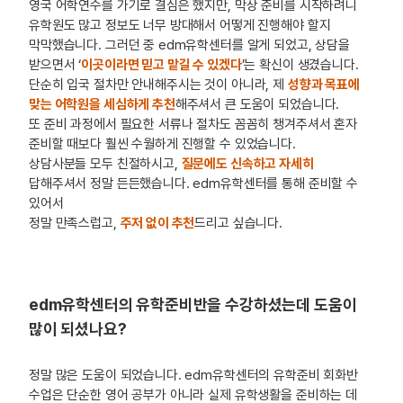
영국 어학연수를 가기로 결심은 했지만, 막상 준비를 시작하려니
유학원도 많고 정보도 너무 방대해서 어떻게 진행해야 할지
막막했습니다. 그러던 중 edm유학센터를 알게 되었고, 상담을
받으면서 ‘
이곳이라면 믿고 맡길 수 있겠다
’는 확신이 생겼습니다.
단순히 입국 절차만 안내해주시는 것이 아니라, 제
성향과 목표에
맞는 어학원을 세심하게 추천
해주셔서 큰 도움이 되었습니다.
또 준비 과정에서 필요한 서류나 절차도 꼼꼼히 챙겨주셔서 혼자
준비할 때보다 훨씬 수월하게 진행할 수 있었습니다.
상담사분들 모두 친절하시고,
질문에도 신속하고 자세히
답해주셔서 정말 든든했습니다. edm유학센터를 통해 준비할 수
있어서
정말 만족스럽고,
주저 없이 추천
드리고 싶습니다.
edm유학센터의 유학준비반을 수강하셨는데 도움이
많이 되셨나요?
정말 많은 도움이 되었습니다. edm유학센터의 유학준비 회화반
수업은 단순한 영어 공부가 아니라 실제 유학생활을 준비하는 데