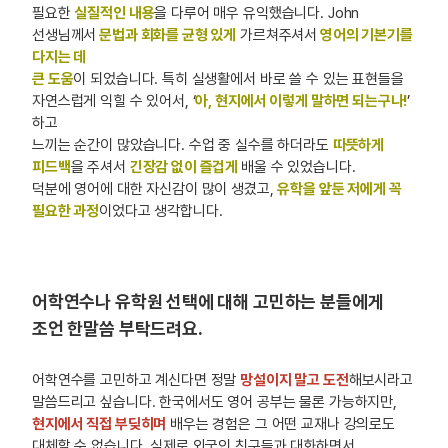
필요한
실질적인 내용
을 다루어 매우 유익했습니다. John
선생님께서
문법과 회화를 균형 있게
가르쳐주셔서
영어의 기본기를
다지는 데
큰 도움
이 되었습니다. 특히 실생활에서 바로 쓸 수 있는 표현들을
자연스럽게 익힐 수 있어서, ‘
아, 현지에서 이렇게 말하면 되는구나!
’
하고
느끼는 순간이 많았습니다. 수업 중 실수를 하더라도
따뜻하게
피드백
을 주셔서
긴장감 없이 즐겁게
배울 수 있었습니다.
덕분에 영어에 대한 자신감이 많이 생겼고,
유학을 앞둔 저에게 꼭
필요한 과정
이었다고 생각합니다.
어학연수나 유학원 선택에 대해 고민하는 분들에게
조언 한말씀 부탁드려요.
어학연수를 고민하고 계신다면 정말
망설이지 말고 도전
해보시라고
말씀드리고 싶습니다. 한국에서도 영어 공부는 물론 가능하지만,
현지에서 직접 부딪히며
배우는 경험은 그 어떤 교재나 강의로도
대체할 수 없습니다. 실제로 외국인 친구들과 대화하면서