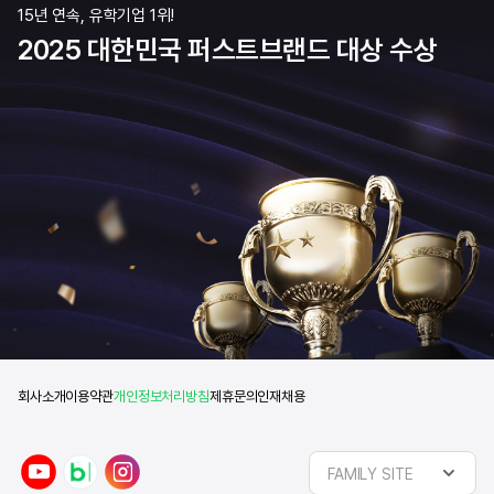
15년 연속, 유학기업 1위!
2025 대한민국 퍼스트브랜드 대상 수상
회사소개
이용약관
개인정보처리방침
제휴문의
인재채용
y
n
i
FAMILY SITE
o
a
n