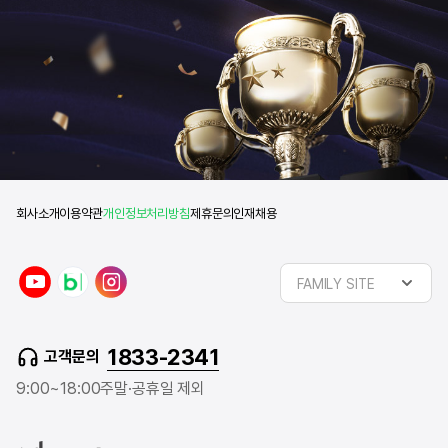
회사소개
이용약관
개인정보처리방침
제휴문의
인재채용
y
n
i
FAMILY SITE
o
a
n
u
v
s
t
e
t
1833-2341
고객문의
u
r
a
b
b
g
9:00~18:00
주말·공휴일 제외
e
l
r
o
a
g
m