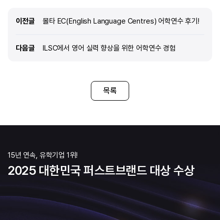
공부를 해보고 싶었습니다. 
때문입니다. 두 나라 모두 영어를 사용하는
어학원은 세계적으로 유명하
환경이지만, 특히 미국식 발음과 표현을 직접
이전글
이전글
몰타 EC(English Language Centres) 어학연수 후기!
한다면 원하는 성취를 느낄 
익히고 싶다는 목표가 있었습니다. 또한 캐나다는
예상했습니다. Q. edm
다양한 인종과 문화가 공존하는 나라로, 여러
다음글
다음글
ILSC에서 영어 실력 향상을 위한 어학연수 경험
선택하게 된 이유는 무엇인
배경을 가진 사람들과 교류하며 폭넓은 경험을 할
위해 인터넷 검색을 하던 도
수 있을 것이라 기대했습니다. 미국 역시 평소 꼭 한
edm유학센터를 보게 되었고
번 가보고 싶었던 나라였기 때문에, 이번 기회를
준비된 커리큘럼을 보고 상
통해 직접 경험해보고 싶다는 생각이 컸습니다.
목록
상담 후 세세한 케어를 통해
어학연수의 가장 큰 목적이 영어 실력 향상이었기
일정이 마음에 들어 선택하게
때문에 학원의 분위기와 커리큘럼을 중요하게
진행하면서, 유학에 필요한 
고려하였고, 캐나다와 미국 두 곳
발급에 있어서 세세한 케어
15년 연속, 유학기업 1위!
2025 대한민국 퍼스트브랜드 대상 수상