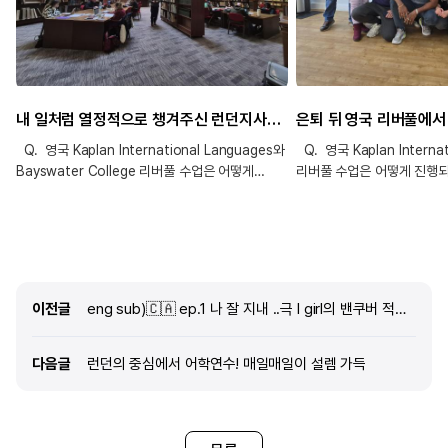
내 일처럼 열정적으로 챙겨주신 런던지사가 있어 정말 든든하게 어학연수 했어요!
Q. 영국 Kaplan International Languages와
Q. 영국 Kaplan Internat
Bayswater College 리버풀 수업은 어떻게
리버풀 수업은 어떻게 진행되
진행되나요? 저는 Kaplan에는 30세 이상 반이
(8시 15분 ~ 11시 30분, 
있어서 이곳에서 석 달, Bayswater 어학원에서
진행하며 카플란의 체계적인
두 달 동안 수업을 받았습니다. 두 곳 모두 다 3시간
내내 같은 반 학생들과 끊임
General 코스만 진행을 했습니다. 우선
하며 진행 합니다. 좀 더 
Kaplan은 8시 15분 수업을 시작해 1시간 반 동안
교재 내 주제 또는 문제를 
수업하고 15분의 휴식 후 10시부터 다시 수업을
3~4명의 그룹을 이뤄 각자
이전글
이전글
eng sub)🇨🇦 ep.1 나 잘 지내 ..극 I girl의 밴쿠버 적응기 feat. 영알못🌀#캐나다어학연수 #일상브이로그
시작해 총 3시간의 수업을 진행합니다. 수업은
대화하게 하는 방식입니다. 물
자체 교재를 가지고 진행하기 때문에 예습과
정도는 에세이 작성 숙제를 
복습을 한다면 따라가는 데 크게 어려움은
받기도 합니다. 쉬는 시간 1
다음글
다음글
런던의 중심에서 어학연수! 매일매일이 설렘 가득
없습니다. 1:1 파트너와 대화하는 시간을 많이 갖기
하는 친구들도 있고 커피를 
때문에 반 친구들과 많은 대화를 하며 자연스럽게
나눕니다. 이러한 환경 때문
스피킹 연습이 됩니다. 총 10주를 한텀으
조금씩 향상하게 되는 것 같습
Kaplan 어학원 시설 및