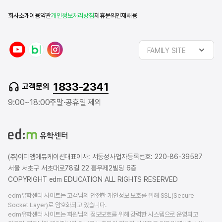
회사소개
이용약관
개인정보처리방침
제휴문의
인재채용
y
n
i
FAMILY SITE
o
a
n
u
v
s
t
e
t
1833-2341
고객문의
u
r
a
b
b
g
9:00~18:00
주말·공휴일 제외
e
l
r
o
a
g
m
(주)이디엠에듀케이션
대표이사: 서동성
사업자등록번호: 220-86-39587
서울 서초구 서초대로78길 22 홍우제2빌딩 6층
COPYRIGHT edm EDUCATION ALL RIGHTS RESERVED
edm유학센터 사이트는 고객님의 안전한 개인정보 보호를 위해 SSL(Secure
Socket Layer)로 암호화되고 있습니다.
edm유학센터 사이트는 회원님의 정보보호를 위해 강력한 시스템으로 운영되고