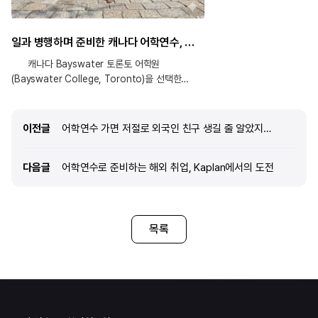
일과 병행하며 준비한 캐나다 어학연수, 현실적인 선택 이야기
캐나다 Bayswater 토론토 어학원
(Bayswater College, Toronto)을 선택한
이유는 무엇인가요? 캐나다는 비교적 또렷하고
이해하기 쉬운 영어 환경을 갖추고 있어 실용적인
회화 능력을 키우기에 적합하다고 판단하여
이전글
이전글
어학연수 가면 저절로 외국인 친구 생길 줄 알았지…
선택하게 되었습니다. 또한 평소에 즐겨 하던
클라이밍과 같은 야외 활동을 현지에서도 꾸준히
다음글
다음글
어학연수로 준비하는 해외 취업, Kaplan에서의 도전
이어갈 수 있다는 점 역시 큰 매력으로
느껴졌습니다. 어학원은 Bayswater College를
선택했는데, ILAC이나 ILSC와 같은 대형 학원보다
적당한 규모로 운영되어 강사와 학생 간의 소통이
더욱 활발하다는 점이 인상적이었습니다. 수업
목록
분위기 역시 액티비티 중심보다는 학습 자체에
집중할 수 있도록 구성되어 있어 단기간에 영어
실력을 끌어올리기에 적합하다고 판단했습니다