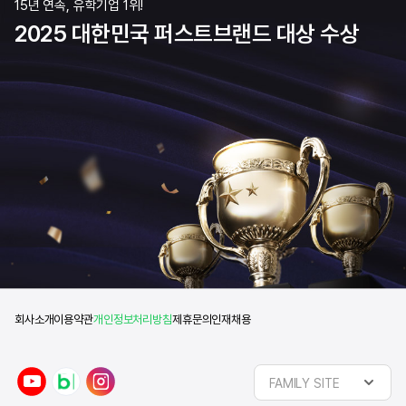
15년 연속, 유학기업 1위!
2025 대한민국 퍼스트브랜드 대상 수상
회사소개
이용약관
개인정보처리방침
제휴문의
인재채용
y
n
i
FAMILY SITE
o
a
n