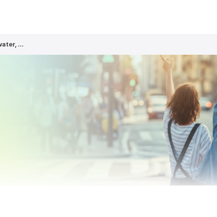
er, ...