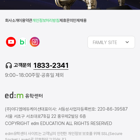
회사소개
이용약관
개인정보처리방침
제휴문의
인재채용
y
n
i
FAMILY SITE
o
a
n
u
v
s
t
e
t
1833-2341
고객문의
u
r
a
b
b
g
9:00~18:00
주말·공휴일 제외
e
l
r
o
a
g
m
(주)이디엠에듀케이션
대표이사: 서동성
사업자등록번호: 220-86-39587
서울 서초구 서초대로78길 22 홍우제2빌딩 6층
COPYRIGHT edm EDUCATION ALL RIGHTS RESERVED
edm유학센터 사이트는 고객님의 안전한 개인정보 보호를 위해 SSL(Secure
Socket Layer)로 암호화되고 있습니다.