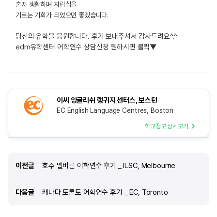
혼자 생활하며 자립심을
기르는 기회가 되었으면 좋겠습니다.
당신의 유학을 응원합니다. 후기 보내주셔서 감사드려요^.^
edm유학센터 어학연수 상담신청 원하시면 클릭▼
이씨 잉글리쉬 랭귀지 센터스, 보스턴
EC English Language Centres, Boston
학교정보 상세보기
이전글
이전글
호주 멜버른 어학연수 후기 _ ILSC, Melbourne
다음글
다음글
캐나다 토론토 어학연수 후기 _ EC, Toronto