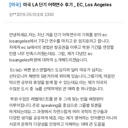
[미국]
미국 LA 단기 어학연수 후기 _ EC, Los Angeles
임**
2019.05.10
조회 2393
안녕하세요.저는 지난 겨울 단기 어학연수의 기회를 받아 ec
losangeles에서 7주간 연수를 마치고 온 임지호라고 합니다.
저에게 ec la에서의 경험은 항공권을 미루고 학원 기간을 연장할
만큼 너무 만족스러웠는데요. 그럼, 제가 다녔던 ec
losangeles학원에 대하여 소개해드리겠습니다.
Ec la는 바쁜 로스엔젤레스 도심지와 달리 여유가 넘치는
산타모니카 해변의 5분거리에 위치해 있습니다.그렇기에, 마음만
먹으면 공부와 휴양을 함께 할 수 있는데요.이는 제가 미국의
수많은 도시 중 la를 선택하게된 큰 매력 중 하나였습니다.
학원 수업은 레벨테스트를 본 후 그에 맞는 반을 배정받아
이루어집니다.주로 speaking을 중심으로 그룹별 토론을
하게되는데요.그 과정에서 자연스럽게 여러 국적의 친구들과
다양한 생각을 공유하게 돼죠.이는 제가 영어라는 언어뿐만 아니라
서로의 문화적 다양성을 인정하고 이해하는 데에 큰 도움을