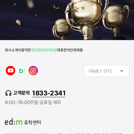
회사소개
이용약관
개인정보처리방침
제휴문의
인재채용
y
n
i
FAMILY SITE
o
a
n
u
v
s
t
e
t
1833-2341
고객문의
u
r
a
b
b
g
9:00~18:00
주말·공휴일 제외
e
l
r
o
a
g
m