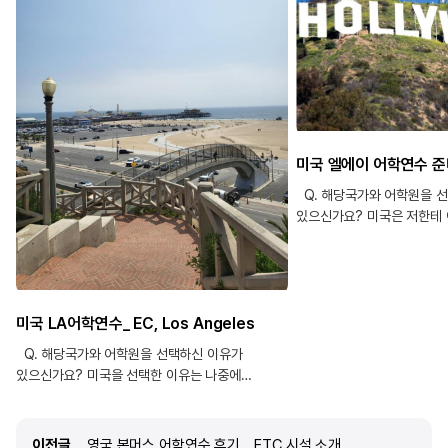
Q. 해당국가와 어학원을 
있으신가요? 미국은 저한테 
담긴 곳이에요. 그래서 언젠
생각해왔습니다. 그 중에서
다녀오기에는 LA가 따뜻하고
선택했습니다. LA에 있는 어
현지 생활에 적응하기 좋을 
미국 LA어학연수_ EC, Los Angeles
Q. edm유학센터를 유학원
Q. 해당국가와 어학원을 선택하신 이유가
이유는 무엇인가요? 처음에
있으신가요? 미국을 선택한 이유는 나중에
연수 프로그램을 통해 연수
미국에서 취업을 생각하고 있어서 그렇고, EC를
했습니다. 그런데 생각보다 
선택한 이유는 한국인이 제일 적다고 들어서
많았고, 혼자 외국에 나가는
선택했어요. Q. edm 유학센터를 유학원으로
이전글
이전글
영국 본머스 어학연수 후기 _ ETC 시설 소개
안전 문제도 걱정됐습니다. 