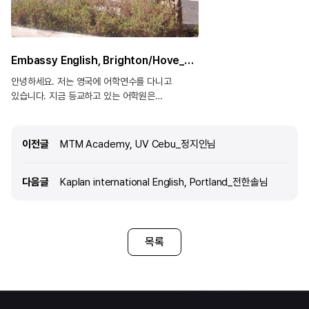
language school 인데
엠바씨가 본점입니다. 시설이
브라이튼에 다른 학교(학원)
학교보다도 시설은 좋습니다.
Embassy English, Brighton/Hove_황지현님
안가봐서 모르겠지만 소셜
정말 자랑할 만큼 좋았습니다
안녕하세요. 저는 영국에 어학연수를 다니고
보이는
있습니다. 지금 등교하고 있는 어학원은
바로 Brighton Embassy 입니다. 사실
어학연수를 결정하고 국가 및 상세 지역을 정하는
것은 의외로 쉽다만 학원을 선택하는 것이
이전글
이전글
MTM Academy, UV Cebu_정지인님
어렵습니다. 머나먼 타국에 있는 학원이니 직접 갈
수도 없고 상담을 받아 볼 수도 없어서 인터넷을
다음글
다음글
Kaplan international English, Portland_전한솔님
통해 간접적인 정보에 많이 의지 할 수 밖에
없습니다. 학원을 선택함에 있어 조금이나마
도움이 될 수 있도록 실제 엠바시가 어떤지
말씀드리겠습니다. [학교 소개] 우선 엠바시는
정말정말 건물이 좋습니다. 저도 처음 선택 할 때
목록
건물에 마구마구 끌렸습니다. 타 유학원들과는
달리 신식 건물이여서 분위기도 모던하고
편리합니다. 엠바시는 건물이 신식이랍니다.
정말 반짝반짝하죠? 진짜 건물만