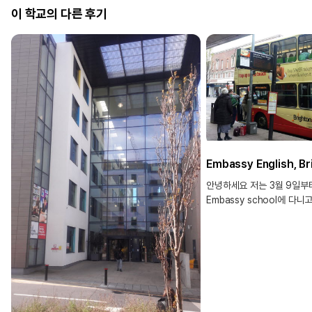
이 학교의 다른 후기
안녕하세요 저는 3월 9일부
Embassy school에 다
우선 저는 브라이튼 엠바씨에
브라이튼은 영국 수도 런던
1시간거리에 여름에는 휴양
붐비고 관광객이 많은 또 개
도시입니다. [학교 소개] 
소개부터 해보겠습니다. 우
미국,캐나다 등등 많은 영어