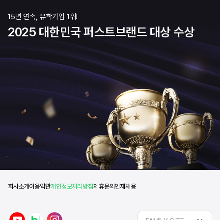
15년 연속, 유학기업 1위!
2025 대한민국 퍼스트브랜드 대상 수상
회사소개
이용약관
개인정보처리방침
제휴문의
인재채용
y
n
i