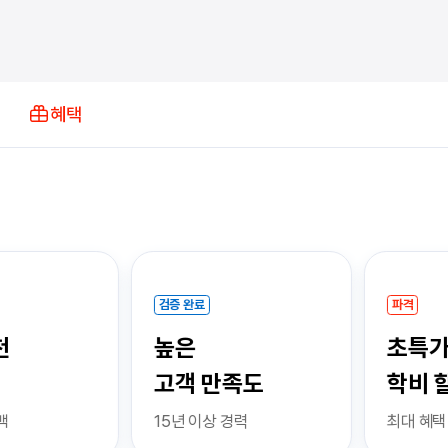
혜택
검증 완료
파격
높은
초특가
고객 만족도
학비 할
15년 이상 경력
최대 혜택 