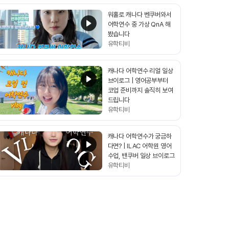
워홀로 캐나다 벤쿠버와서
어학연수 중 가상 QnA 해
봤습니다
유학티비
캐나다 어학연수 리얼 일상
브이로그 | 영어공부부터
코업 준비까지 솔직히 보여
드립니다
유학티비
캐나다 어학연수가 궁금하
다면? | ILAC 어학원 영어
수업, 밴쿠버 일상 브이로그
유학티비