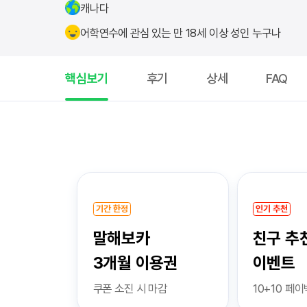
캐나다
어학연수에 관심 있는 만 18세 이상 성인 누구나
핵심보기
후기
상세
FAQ
핵
심
보
기
기간 한정
인기 추천
말해보카
친구 추천
3개월 이용권
이벤트
쿠폰 소진 시 마감
10+10 페이백