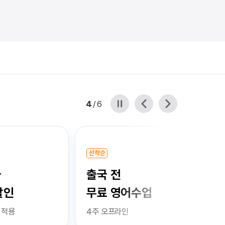
4
/
6
선착순
인기 추천
출국 전
토익+
인
무료 영어수업
무료 
적용
4주 오프라인
수속 고객