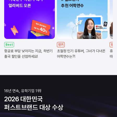
얼리버드 오픈
추천 어학연수
Best
인기
인기
항공료 부담 낮아지는 지금, 하반기
초절정 인기 유튜버, 그녀가 다녀온
휴직
출국 할인을 선점하세요!
어학연수는?!
따라
16년 연속, 유학기업 1위!
2026 대한민국
퍼스트브랜드 대상 수상