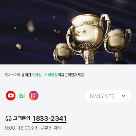
회사소개
이용약관
개인정보처리방침
제휴문의
인재채용
y
n
i
FAMILY SITE
o
a
n
u
v
s
t
e
t
1833-2341
고객문의
u
r
a
b
b
g
9:00~18:00
주말·공휴일 제외
e
l
r