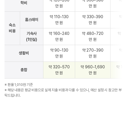
약 120~200
약 360~580
약 67
학비
만 원
만 원
약 110~130
약 330~390
약 6
홈스테이
만 원
만 원
숙소
비용
기숙사
약 160~240
약 480~720
약 96
(1인실)
만 원
만 원
약 90~130
약 270~390
약 6
생활비
만 원
만 원
약 320~570
약 960~1,690
약 1,9
총합
만 원
만 원
※ 환율 1,010원 기준
※ 해당 내용은 평균 비용으로 실제 지출 비용과 다를 수 있으니, 예산 설정 시 참고만 부
탁드립니다.