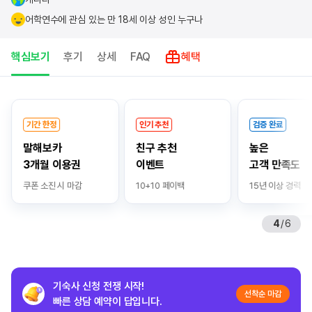
어학연수에 관심 있는 만 18세 이상 성인 누구나
핵심보기
후기
상세
FAQ
혜택
핵
심
기간 한정
인기 추천
검증 완료
보
말해보카
친구 추천
높은
기
3개월 이용권
이벤트
고객 만족도
쿠폰 소진 시 마감
10+10 페이백
15년 이상 경력
4
/
6
기숙사 신청 전쟁 시작!
선착순 마감
빠른 상담 예약이 답입니다.