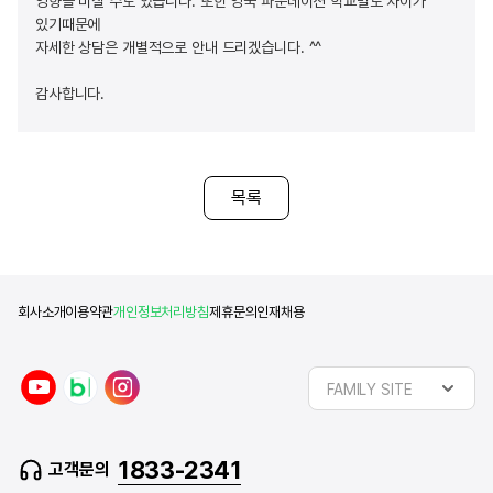
영향을 미칠 수도 있습니다. 또한 영국 파운데이션 학교별로 차이가
있기때문에
자세한 상담은 개별적으로 안내 드리겠습니다. ^^
감사합니다.
목록
회사소개
이용약관
개인정보처리방침
제휴문의
인재채용
y
n
i
FAMILY SITE
o
a
n
u
v
s
t
e
t
1833-2341
고객문의
u
r
a
b
b
g