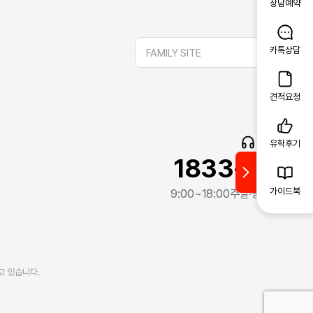
상담예약
카톡상담
FAMILY SITE
앱
보
견적요청
고객문의
유학후기
1833-2341
가이드북
9:00~18:00
주말·공휴일 제외
고 있습니다.