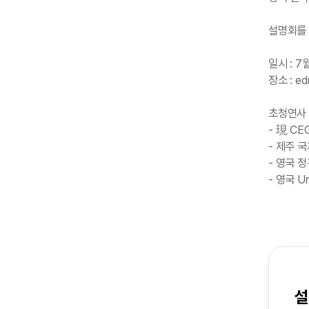
설명회를 
일시 : 7
장소 : 
초청연사 
- 現 CEG
- 제주 국
- 영국 
- 영국 Un
설