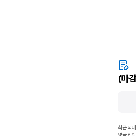
(마
최근 의대
영국 진학