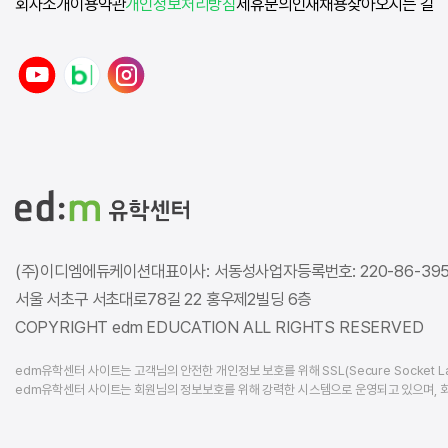
회사소개
이용약관
개인정보처리방침
제휴문의
인재채용
찾아오시는 길
y
n
i
o
a
n
u
v
s
t
e
t
u
r
a
b
b
g
e
l
r
o
a
g
m
(주)이디엠에듀케이션
대표이사: 서동성
사업자등록번호: 220-86-39
서울 서초구 서초대로78길 22 홍우제2빌딩 6층
COPYRIGHT edm EDUCATION ALL RIGHTS RESERVED
edm유학센터 사이트는 고객님의 안전한 개인정보 보호를 위해 SSL(Secure Socket L
edm유학센터 사이트는 회원님의 정보보호를 위해 강력한 시스템으로 운영되고 있으며, 