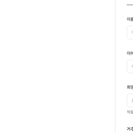
이름
이
희
적절
거