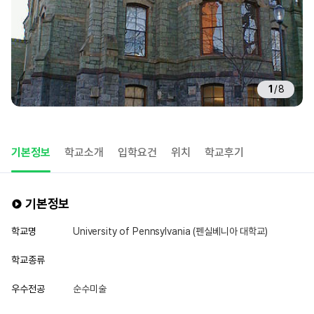
1
/
8
기본정보
학교소개
입학요건
위치
학교후기
기본정보
학교명
University of Pennsylvania (펜실베니아 대학교)
학교종류
우수전공
순수미술