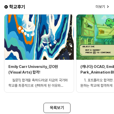
학교후기
더보기
Emily Carr University_강O원
(캐나다) OCAD, Emil
(Visual Arts) 합격!
Park_Animation B
edm포트폴리오 대면
질문1) 합격을 축하드려요! 지금의 국가와
1. 포트폴리오 합격한 
학교를 최종적으로 선택하게 된 이유와
원하는 학교에 합격하게 
간단한 합격소감 부탁드릴게요. 저는 올해
또 포트폴리오를 완성할 
캐나다 밴쿠버에 있는 Emily Carr
선생님들께 감사하다는 
University에 합격하게 되었습니다. 어렸을
준비할 시간이 매우 적어
때 미국에서 살다 온 탓인지, 저의 어린
주어진 시간을 매우 효
목록보기
시절은 유학을 가고 싶다는 꿈으로 가득 차
기한일까지 무사히 작품