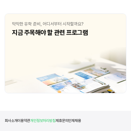
있었습니다. 마침내 11학년 2학기 때부터
다행스럽기도 합니다. 
캐나다 고등학교에서 유학을 시작하게
언제부터, 어떻게 준비했
되었습니다. 처음에는 대학에 대한 생각이
3월부터 1:1 온라인 
없었고, 무엇보다 예술을 배우고 다른
준비했었습니다. 온라인
막막한 유학 준비, 어디서부터 시작할까요?
사람들과 나누는 것에 대해 부정적인
작품 아이디어 구상을 
지금 주목해야 할 관련 프로그램
고정관념이 있었습니다. 그러나 12학년
진행했고, 작품을 작업하
1학기를 보내며 졸업 이후 어떻게 살 것인지
사진을 찍어 보내 피드백
고민하던 중, 아버지께서 Emily Carr 대학을
그리고 여름방학 기간이었
추천해 주셨습니다. Emily Carr 대학은
8월에는 잠시 한국에 들
저에게 처음으로 예술을 배우고 나누고
타임으로 등원하며 포트
만들었습니다.
회사소개
이용약관
개인정보처리방침
제휴문의
인재채용