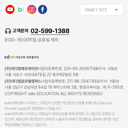
FAMILY SITE
02-599-1388
고객문의
9:00~18:00
주말·공휴일 제외
(주)이디엠에듀케이션
사업자등록번호: 220-86-39587
대표이사: 서동성
서울 서초구 서초대로78길 22 홍우제2빌딩 6층
(주)이디엠글로벌캠퍼스
사업자등록번호: 211-88-29473
대표이사: 서동성
서울 강남구 강남대로 84길 16 제이스타워 2층, 평생교육시설 : 제 지-295호
COPYRIGHT edm EDUCATION ALL RIGHTS RESERVED
edm유학센터 사이트는 고객님의 안전한 개인정보 보호를 위해 SSL(Secure
Socket Layer)로 암호화되고 있습니다.
edm유학센터 사이트는 회원님의 정보보호를 위해 강력한 시스템으로 운영되고
있으며, 회원님의 개인정보가 외부로 누출되어 피해가 발생했을 경우에 대비한 보상
책임보험을 가입하고 있습니다.