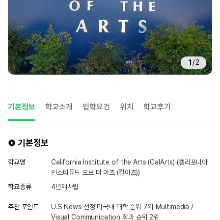
1
/
2
기본정보
학교소개
입학요건
위치
학교후기
기본정보
학교명
California Institute of the Arts (CalArts) (캘리포니아
인스티튜드 오브 더 아츠 (칼아츠))
학교종류
4년제사립
추천 포인트
U.S News 선정 미국내 대학 순위 7위 Multimedia /
Visual Communication 학과 순위 2위