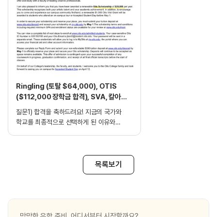
Ringling (토탈 $64,000), OTIS
($112,000 장학금 합격), SVA, 칼아츠
신입학 합격 _이O유님 (BFA Graphic
질문1) 합격을 축하드려요! 지금의 국가와
Design)
학교를 최종적으로 선택하게 된 이유와
간단한 합격소감 부탁드릴게요. 학교를
지원하는데에 있어 그 과정이 다소 복잡했기
때문에 포기하고 싶은 순간이 많았지만 edm
유학원의 도움을 받아 끝까지 마무리 할 수
목록보기
있었던 것 같습니다. 아직 결과 발표를
기다리는 학교들이 몇몇 있어 최종선택은
하지 못한 상태지만 우선적으로는 안도감이
들고 기쁩니다. 질문2) 유학을 결심하고
나서 준비과정은 어떻게 되나요? 특별히
막막한 유학 준비, 어디서부터 시작할까요?