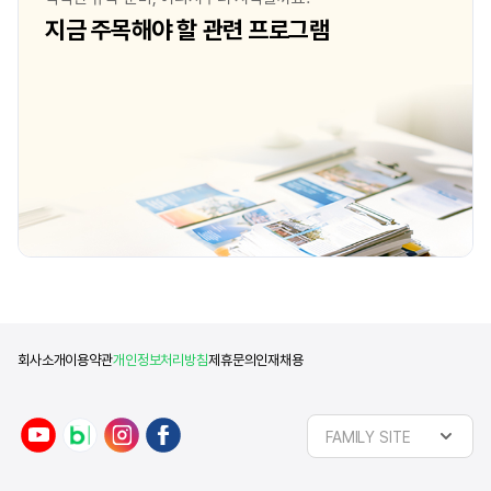
포트폴리오 준비나 에세이를 비롯한
지금 주목해야 할 관련 프로그램
지원서류 준비는 어떻게 하셨는지
궁금합니다. edm 포트폴리오 학원과
유학원의 도움을 받아 준비하였습니다.
아무것도 모르는 상태로 유학준비를
시작했기에 많이 미숙했지만 질문을
적극적으로 받아주고 답변해주신 선생님들
덕분에 서류를
회사소개
이용약관
개인정보처리방침
제휴문의
인재채용
FAMILY SITE