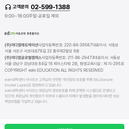
02-599-1388
고객문의
9:00~18:00
주말·공휴일 제외
(주)이디엠에듀케이션
사업자등록번호: 220-86-39587
대표이사: 서동성
서울 서초구 서초대로78길 22 홍우제2빌딩 6층
(주)이디엠글로벌캠퍼스
사업자등록번호: 211-88-29473
대표이사: 서동성
서울 강남구 강남대로 84길 16 제이스타워 2층, 평생교육시설 : 제 지-295호
COPYRIGHT edm EDUCATION ALL RIGHTS RESERVED
edm유학센터 사이트는 고객님의 안전한 개인정보 보호를 위해 SSL(Secure
Socket Layer)로 암호화되고 있습니다.
edm유학센터 사이트는 회원님의 정보보호를 위해 강력한 시스템으로 운영되고
있으며, 회원님의 개인정보가 외부로 누출되어 피해가 발생했을 경우에 대비한 보상
책임보험을 가입하고 있습니다.