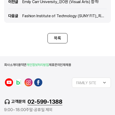
이전글
이전글
Emily Carr University_강O원 (Visual Arts) 합격!
커리큘럼과 활발한 동문 네트워크, 그리고 장학
해외에서 폭넓은 교육과 다양
지원까지 더해져 감사한 마음으로 입학을
거라고 생각했기 때문입니다.
결정했습니다. 앞으로 이 도시의 에너지 속에서 한
다음글
다음글
Fashion Institute of Technology (SUNY FIT)_최OO (AAS Fashion Design) 합격!
대학에서만 경험할 수 있는
단계 더 성장하고 싶습니다. 질문2) 유학을
통해 졸업 이후 취업 준비 
결심하고 나서 준비과정은 어떻게 되나요? 특별히
만들고 싶었기에 유학을 선
포트폴리오 준비나 에세이를 비롯한 지원서류
edm 유학센터와 준비하지
준비는
목록
어려웠던 유학 준비를 마무리
같았기에 도와주신 모든 분
느낍니다! 아직 발표를 기다
있기에 최종 학교 선택은 하
학교들이 있다는 것에 안도
회사소개
이용약관
개인정보처리방침
제휴문의
인재채용
FAMILY SITE
02-599-1388
고객문의
9:00~18:00
주말·공휴일 제외