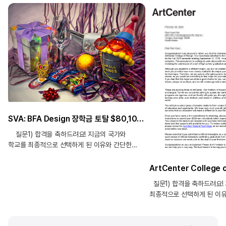
SVA: BFA Design 장학금 토탈 $80,100/ OTIS: BFA Graphic Design (Major)/ Motion Design (Minor) 장학금 $34,000/per year, USCD: Visual Arts(Media Major)/ UC Irvine (BA Art)/ UC Santa Barbara: Art in the College of Letters and Science 합격_정O서
질문1) 합격을 축하드려요! 지금의 국가와
학교를 최종적으로 선택하게 된 이유와 간단한
합격소감 부탁드릴게요 저는 미국 LA의 Otis
College of Art and Design을 최종
선택했습니다. LA는 LACMA·Getty·The
질문1) 합격을 축하드려요!
Broad와 같은 미술관, 그리고 인근의 디자인 회사·
최종적으로 선택하게 된 이
스튜디오·에이전시가 밀집한 도시라 배운 것을
부탁드릴게요 저는 미국 유학
현장과 바로 연결하기에 최적의 환경이라
국가를 택한 이유보다 전체
판단했습니다. 제 작업 방향과 맞는 실습 중심의
이유는 예술 전공을 희망하