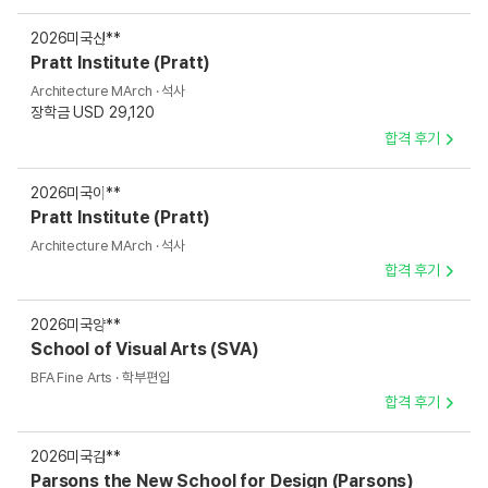
2026
미국
신**
Pratt Institute (Pratt)
Architecture MArch · 석사
장학금 USD 29,120
합격 후기
2026
미국
이**
Pratt Institute (Pratt)
Architecture MArch · 석사
합격 후기
2026
미국
양**
School of Visual Arts (SVA)
BFA Fine Arts · 학부편입
합격 후기
2026
미국
김**
Parsons the New School for Design (Parsons)