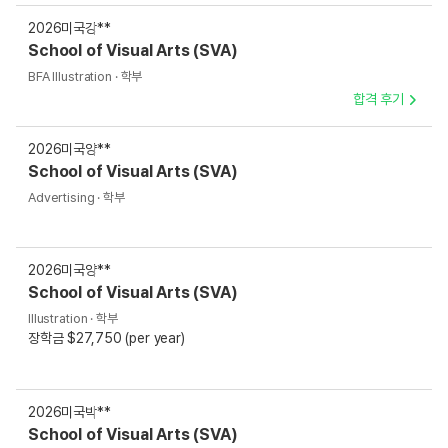
2026
미국
강**
School of Visual Arts (SVA)
BFA Illustration · 학부
합격 후기
2026
미국
양**
School of Visual Arts (SVA)
Advertising · 학부
2026
미국
양**
School of Visual Arts (SVA)
Illustration · 학부
장학금 $27,750 (per year)
2026
미국
박**
School of Visual Arts (SVA)