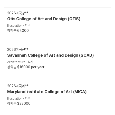
2026
미국
강**
Otis College of Art and Design (OTIS)
Illustration · 학부
장학금 64000
2026
미국
신**
Savannah College of Art and Design (SCAD)
Architecture · 석사
장학금 $16000 per year
2026
미국
이**
Maryland Institute College of Art (MICA)
Illustration · 학부
장학금 $22000