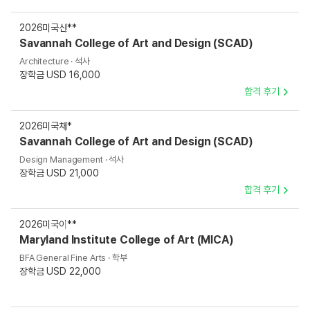
2026
미국
신**
Savannah College of Art and Design (SCAD)
Architecture · 석사
장학금 USD 16,000
합격 후기
2026
미국
채*
Savannah College of Art and Design (SCAD)
Design Management · 석사
장학금 USD 21,000
합격 후기
2026
미국
이**
Maryland Institute College of Art (MICA)
BFA General Fine Arts · 학부
장학금 USD 22,000