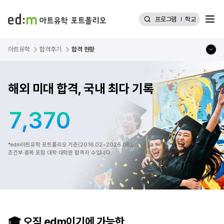
메뉴
프로그램
학교
edm 아트유학 포트폴리오
아트유학
합격후기
합격 현황
해외 미대 합격, 국내 최다 기록
,
7
3
7
0
*edm아트유학 포트폴리오 기준(2016.02~2026.08),
조건부·중복 포함 대학·대학원 합격자 수입니다.
🎓 오직 edm이기에 가능한