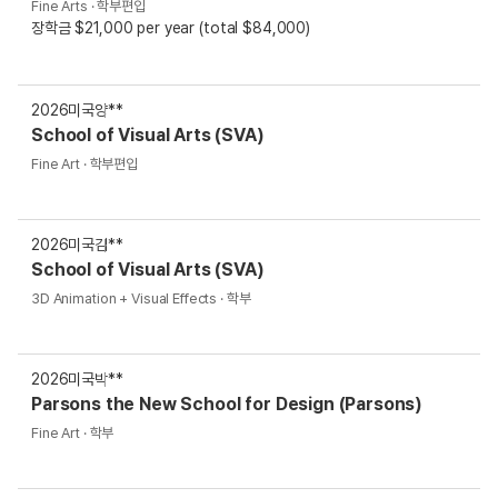
Fine Arts · 학부편입
장학금 $21,000 per year (total $84,000)
2026
미국
양**
School of Visual Arts (SVA)
Fine Art · 학부편입
2026
미국
김**
School of Visual Arts (SVA)
3D Animation + Visual Effects · 학부
2026
미국
박**
Parsons the New School for Design (Parsons)
Fine Art · 학부