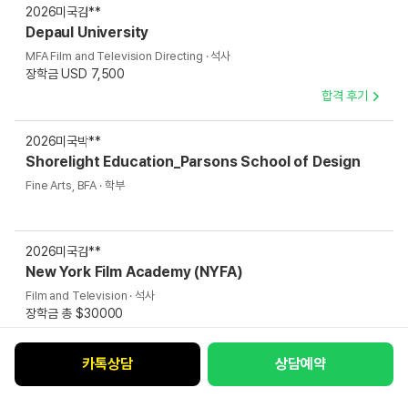
2026
미국
김**
Depaul University
MFA Film and Television Directing · 석사
장학금 USD 7,500
합격 후기
2026
미국
박**
Shorelight Education_Parsons School of Design
Fine Arts, BFA · 학부
2026
미국
김**
New York Film Academy (NYFA)
Film and Television · 석사
장학금 총 $30000
카톡상담
상담예약
2026
미국
신**
Southern California Institute of Architecture (SCI-