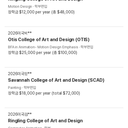
Motion Design · 학부편입
장학금 $12,000 per year (총 $48,000)
2026
미국
박**
Otis College of Art and Design (OTIS)
BFA in Animation- Motion Design Emphasis · 학부편입
장학금 $25,000 per year (총 $100,000)
2026
미국
양**
Savannah College of Art and Design (SCAD)
Painting · 학부편입
장학금 $18,000 per year (total $72,000)
2026
미국
김**
Ringling College of Art and Design