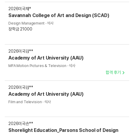
2026
미국
채*
Savannah College of Art and Design (SCAD)
Design Management · 석사
장학금 21000
2026
미국
김**
Academy of Art University (AAU)
MFA Motion Pictures & Television · 석사
합격 후기
2026
미국
김**
Academy of Art University (AAU)
Film and Television · 석사
2026
미국
손**
Shorelight Education_Parsons School of Design