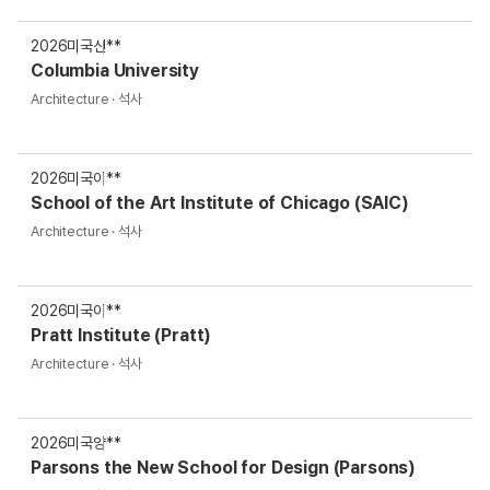
2026
미국
신**
Columbia University
Architecture · 석사
2026
미국
이**
School of the Art Institute of Chicago (SAIC)
Architecture · 석사
2026
미국
이**
Pratt Institute (Pratt)
Architecture · 석사
2026
미국
양**
Parsons the New School for Design (Parsons)