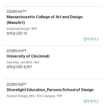
2026
미국
최**
Massachusetts College of Art and Design
(MassArt)
Industrial Design · 학부
장학금 USD 10
합격 후기
2026
미국
서**
University of Cincinnati
Fine Arts - Art MFA · 석사
장학금 USD 9,197
2026
미국
윤**
Shorelight Education_Parsons School of Design
Fashion Design, BFA - NYC Campus · 학부
합격 후기