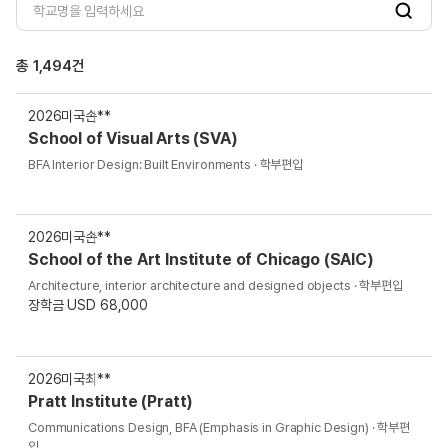
검
색
총
1,494
건
2026
미국
손**
School of Visual Arts (SVA)
BFA Interior Design: Built Environments · 학부편입
2026
미국
손**
School of the Art Institute of Chicago (SAIC)
Architecture, interior architecture and designed objects · 학부편입
장학금 USD 68,000
2026
미국
최**
Pratt Institute (Pratt)
Communications Design, BFA (Emphasis in Graphic Design) · 학부편
입