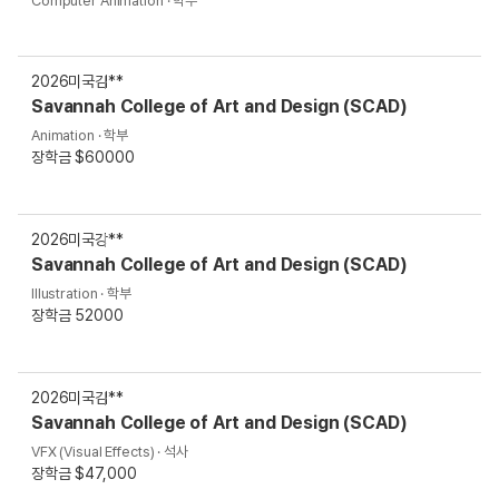
Computer Animation · 학부
2026
미국
김**
Savannah College of Art and Design (SCAD)
Animation · 학부
장학금 $60000
2026
미국
강**
Savannah College of Art and Design (SCAD)
Illustration · 학부
장학금 52000
2026
미국
김**
Savannah College of Art and Design (SCAD)
VFX (Visual Effects) · 석사
장학금 $47,000