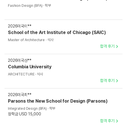
Fashion Design (BFA) · 학부
2026
미국
이**
School of the Art Institute of Chicago (SAIC)
Master of Architecture · 석사
합격 후기
2026
미국
신**
Columbia University
ARCHITECTURE · 석사
합격 후기
2026
미국
최**
Parsons the New School for Design (Parsons)
Integrated Design (BFA) · 학부
장학금 USD 15,000
합격 후기