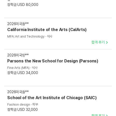
장학금 USD 80,000
2026
미국
윤**
California Institute of the Arts (CalArts)
MFA: Art and Technology · 석사
합격 후기
2026
미국
양**
Parsons the New School for Design (Parsons)
Fine Arts (MFA) · 석사
장학금 USD 34,000
2026
미국
윤**
School of the Art Institute of Chicago (SAIC)
Fashion design · 학부
장학금 USD 32,000
합격 후기