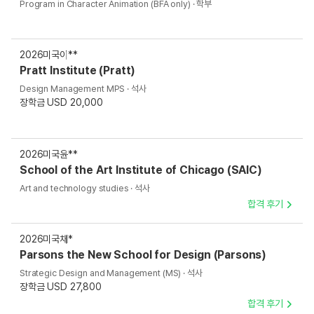
Program in Character Animation (BFA only) · 학부
2026
미국
이**
Pratt Institute (Pratt)
Design Management MPS · 석사
장학금 USD 20,000
2026
미국
윤**
School of the Art Institute of Chicago (SAIC)
Art and technology studies · 석사
합격 후기
2026
미국
채*
Parsons the New School for Design (Parsons)
Strategic Design and Management (MS) · 석사
장학금 USD 27,800
합격 후기