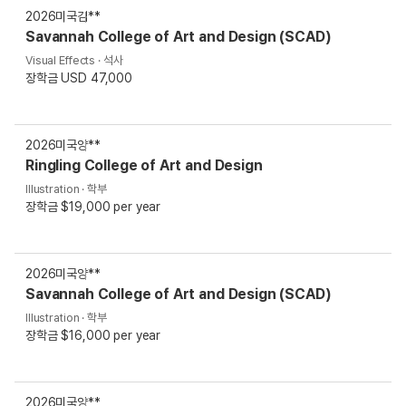
2026
미국
김**
Savannah College of Art and Design (SCAD)
Visual Effects · 석사
장학금 USD 47,000
2026
미국
양**
Ringling College of Art and Design
Illustration · 학부
장학금 $19,000 per year
2026
미국
양**
Savannah College of Art and Design (SCAD)
Illustration · 학부
장학금 $16,000 per year
2026
미국
양**