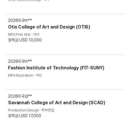
2026
미국
박**
Otis College of Art and Design (OTIS)
MFA Fine Arts · 석사
장학금 USD 10,000
2026
미국
박**
Fashion Institute of Technology (FIT-SUNY)
MFA Illustration · 석사
2026
미국
김**
Savannah College of Art and Design (SCAD)
Production Design · 학부편입
장학금 USD 17,000