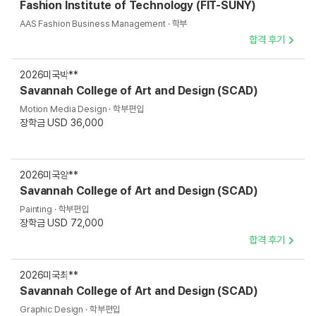
Fashion Institute of Technology (FIT-SUNY)
AAS Fashion Business Management · 학부
합격 후기
2026
미국
박**
Savannah College of Art and Design (SCAD)
Motion Media Design · 학부편입
장학금 USD 36,000
2026
미국
양**
Savannah College of Art and Design (SCAD)
Painting · 학부편입
장학금 USD 72,000
합격 후기
2026
미국
최**
Savannah College of Art and Design (SCAD)
Graphic Design · 학부편입