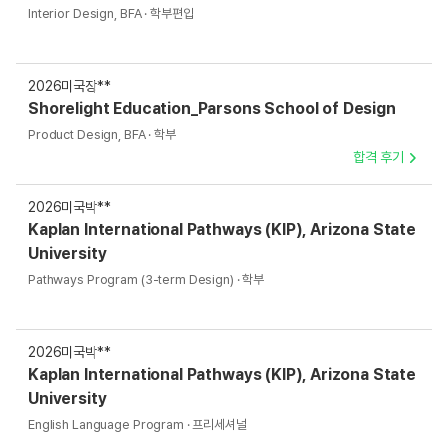
Interior Design, BFA · 학부편입
2026
미국
장**
Shorelight Education_Parsons School of Design
Product Design, BFA · 학부
합격 후기
2026
미국
박**
Kaplan International Pathways (KIP), Arizona State
University
Pathways Program (3-term Design) · 학부
2026
미국
박**
Kaplan International Pathways (KIP), Arizona State
University
English Language Program · 프리세셔널