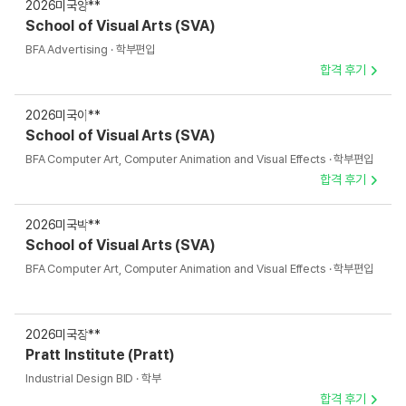
2026
미국
양**
School of Visual Arts (SVA)
BFA Advertising · 학부편입
합격 후기
2026
미국
이**
School of Visual Arts (SVA)
BFA Computer Art, Computer Animation and Visual Effects · 학부편입
합격 후기
2026
미국
박**
School of Visual Arts (SVA)
BFA Computer Art, Computer Animation and Visual Effects · 학부편입
2026
미국
장**
Pratt Institute (Pratt)
Industrial Design BID · 학부
합격 후기