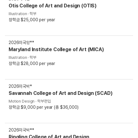
Otis College of Art and Design (OTIS)
Illustration · 학부
장학금 $25,000 per year
2026
미국
양**
Maryland Institute College of Art (MICA)
Illustration · 학부
장학금 $28,000 per year
2026
미국
박*
Savannah College of Art and Design (SCAD)
Motion Design · 학부편입
장학금 $9,000 per year (총 $36,000)
2026
미국
박**
Ringling College of Art and Design