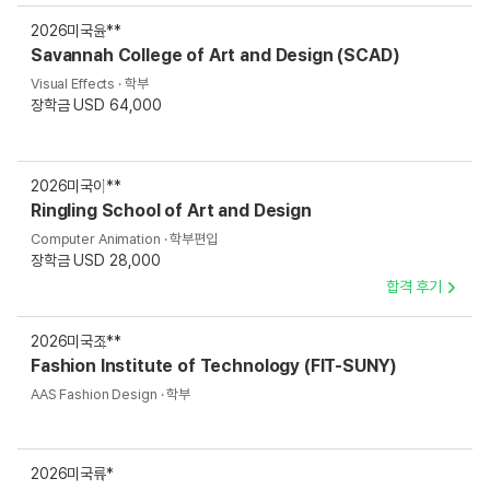
2026
미국
윤**
Savannah College of Art and Design (SCAD)
Visual Effects · 학부
장학금 USD 64,000
2026
미국
이**
Ringling School of Art and Design
Computer Animation · 학부편입
장학금 USD 28,000
합격 후기
2026
미국
조**
Fashion Institute of Technology (FIT-SUNY)
AAS Fashion Design · 학부
2026
미국
류*