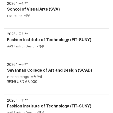
2026
미국
강**
School of Visual Arts (SVA)
Illustration · 학부
2026
미국
하**
Fashion Institute of Technology (FIT-SUNY)
AAS Fashion Design · 학부
2026
미국
손**
Savannah College of Art and Design (SCAD)
Interior Design · 학부편입
장학금 USD 68,000
2026
미국
한**
Fashion Institute of Technology (FIT-SUNY)
AAS Fashion Design · 학부