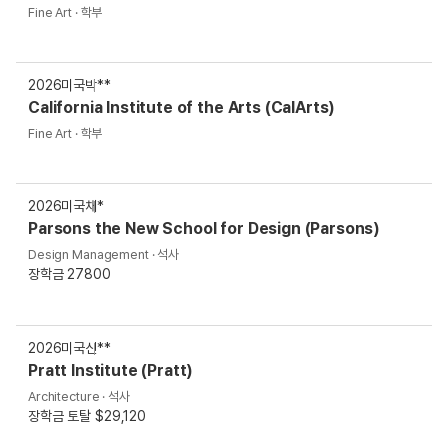
Fine Art · 학부
2026
미국
박**
California Institute of the Arts (CalArts)
Fine Art · 학부
2026
미국
채*
Parsons the New School for Design (Parsons)
Design Management · 석사
장학금 27800
2026
미국
신**
Pratt Institute (Pratt)
Architecture · 석사
장학금 토탈 $29,120