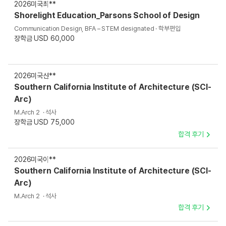
2026
미국
최**
Shorelight Education_Parsons School of Design
Communication Design, BFA – STEM designated · 학부편입
장학금 USD 60,000
2026
미국
신**
Southern California Institute of Architecture (SCI-
Arc)
M.Arch 2 · 석사
장학금 USD 75,000
합격 후기
2026
미국
이**
Southern California Institute of Architecture (SCI-
Arc)
M.Arch 2 · 석사
합격 후기