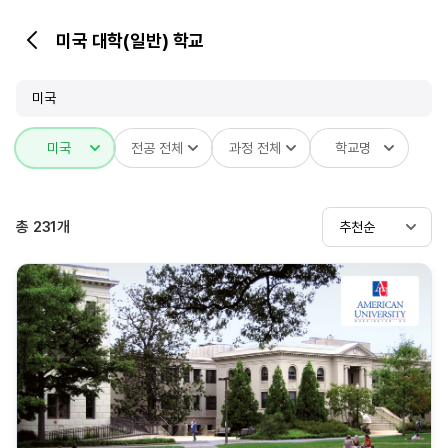
미국 대학(일반) 학교
뒤
로
가
미국
기
미국
전공 전체
과정 전체
학교명
총
231
개
추천순