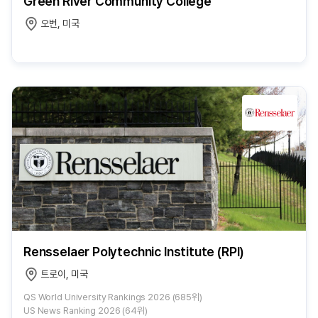
Green River Community College
오번, 미국
Rensselaer Polytechnic Institute (RPI)
트로이, 미국
QS World University Rankings 2026 (685위)
US News Ranking 2026 (64위)