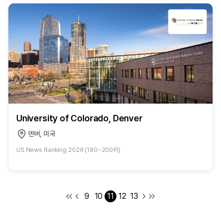
University of Colorado, Denver
덴버, 미국
US News Ranking 2026 (180~200위)
9
10
11
12
13