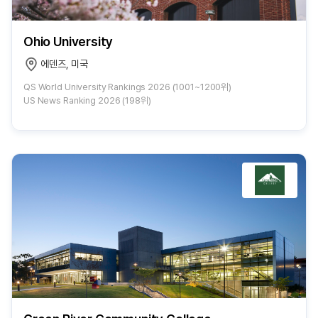
Ohio University
에덴즈, 미국
QS World University Rankings 2026 (1001~1200위)
US News Ranking 2026 (198위)