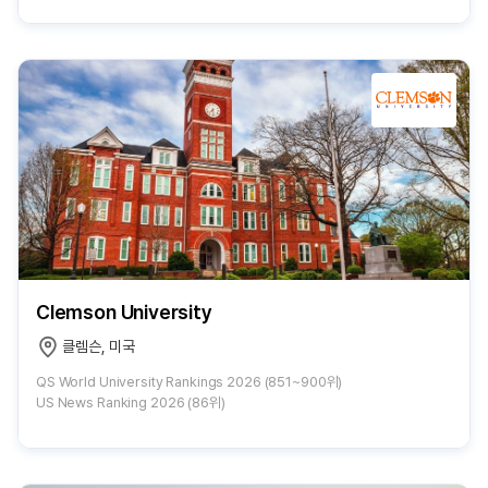
Clemson University
클렘슨, 미국
QS World University Rankings 2026 (851~900위)
US News Ranking 2026 (86위)