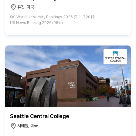
유진, 미국
QS World University Rankings 2026 (711~720위)
US News Ranking 2026 (98위)
Seattle Central College
시애틀, 미국