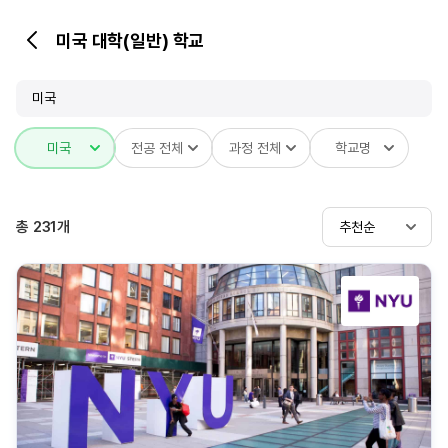
미국 대학(일반) 학교
뒤
로
가
미국
기
미국
전공 전체
과정 전체
학교명
총
231
개
추천순