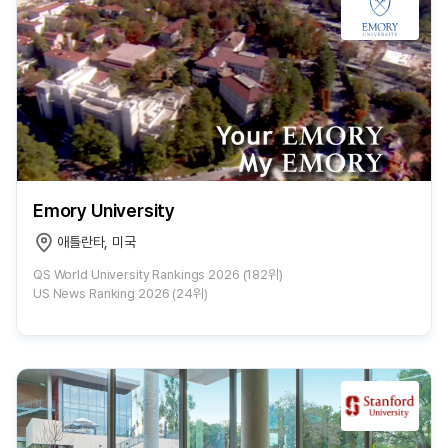
Emory University
애틀란타, 미국
QS World University Rankings 2026 (182위)
US News Ranking 2026 (24위)