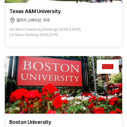
Texas A&M University
컬리지 스테이션, 미국
QS World University Rankings 2026 (144위)
US News Ranking 2026 (51위)
Boston University