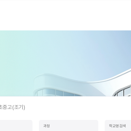
초중고(조기)
과정
학교명 검색