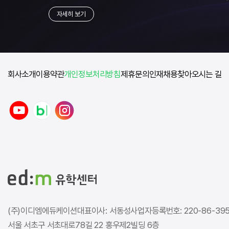
자세히 보기
회사소개
이용약관
개인정보처리방침
제휴문의
인재채용
찾아오시는 길
y
n
i
o
a
n
u
v
s
t
e
t
u
r
a
b
b
g
e
l
r
o
a
g
m
(주)이디엠에듀케이션
대표이사: 서동성
사업자등록번호: 220-86-39
서울 서초구 서초대로78길 22 홍우제2빌딩 6층