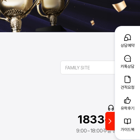
상담예약
카톡상담
FAMILY SITE
견적요청
고객문의
유학후기
1833-2341
가이드북
9:00~18:00
주말·공휴일 제외