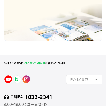
회사소개
이용약관
개인정보처리방침
제휴문의
인재채용
y
n
i
FAMILY SITE
o
a
n
u
v
s
t
e
t
1833-2341
고객문의
u
r
a
b
b
g
9:00~18:00
주말·공휴일 제외