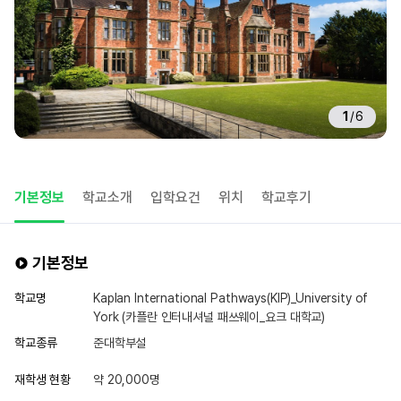
1
/
6
기본정보
학교소개
입학요건
위치
학교후기
기본정보
학교명
Kaplan International Pathways(KIP)_University of
York (카플란 인터내셔널 패쓰웨이_요크 대학교)
학교종류
준대학부설
재학생 현황
약 20,000명