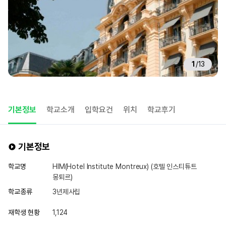
1
/
13
기본정보
학교소개
입학요건
위치
학교후기
기본정보
학교명
HIM(Hotel Institute Montreux) (호텔 인스티튜트
몽퇴르)
학교종류
3년제사립
재학생 현황
1,124