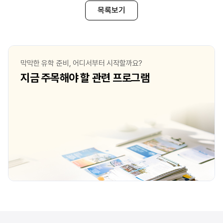
호텔리어 라는 직업에 관심이 가게 되었다.
목록보기
스위스에서 유학을 한다는 것이 다른
사람들에게는 생소하겠지만 호스피탈리티에
관심이 있는 사람이라면 스위스에서
호스피탈리티 학위를 딴다는 게 얼마나
메리트 있는 것 인지 알 것이다. 그러한
막막한 유학 준비, 어디서부터 시작할까요?
이유로 나도 스위스로 마음을 정했다.
지금 주목해야 할 관련 프로그램
호스피탈리티라는 개념이 처음 생겨난 곳
답게 모든 교육과정들이 글로벌
호스피탈리티 인재를 양성하기 위한 모든
기반이 갖추어져 있다. Q. 현재 다니고
계신 학교를 최종학교로 선택한 이유는
무엇인가요? 현재 HIM(Hotel Insti