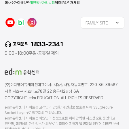
회사소개
이용약관
개인정보처리방침
제휴문의
인재채용
y
n
i
FAMILY SITE
o
a
n
u
v
s
t
e
t
1833-2341
고객문의
u
r
a
b
b
g
9:00~18:00
주말·공휴일 제외
e
l
r
o
a
g
m
(주)이디엠에듀케이션
대표이사: 서동성
사업자등록번호: 220-86-39587
서울 서초구 서초대로78길 22 홍우제2빌딩 6층
COPYRIGHT edm EDUCATION ALL RIGHTS RESERVED
edm유학센터 사이트는 고객님의 안전한 개인정보 보호를 위해 SSL(Secure
Socket Layer)로 암호화되고 있습니다.
edm유학센터 사이트는 회원님의 정보보호를 위해 강력한 시스템으로 운영되고
있으며, 회원님의 개인정보가 외부로 누출되어 피해가 발생했을 경우에 대비한 보상