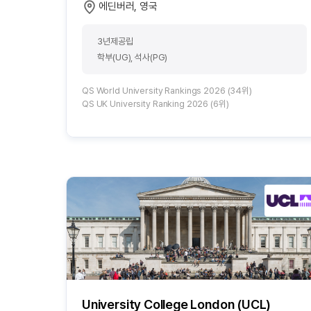
에딘버러, 영국
3년제공립
학부(UG), 석사(PG)
QS World University Rankings 2026 (34위)
QS UK University Ranking 2026 (6위)
University College London (UCL)