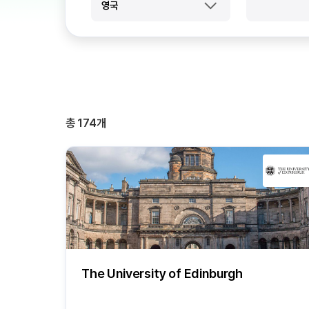
영국
총
174
개
The University of Edinburgh