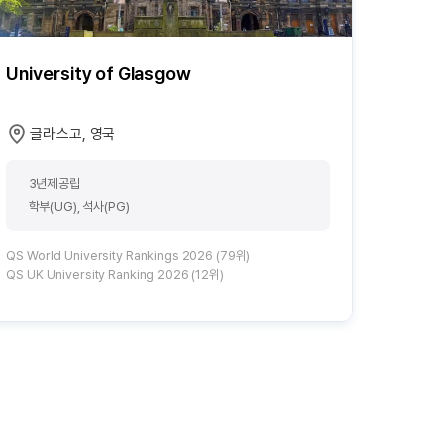
University of Glasgow
글라스고, 영국
3년제공립
학부(UG), 석사(PG)
QS World University Rankings 2026 (79위)
QS UK University Ranking 2026 (12위)