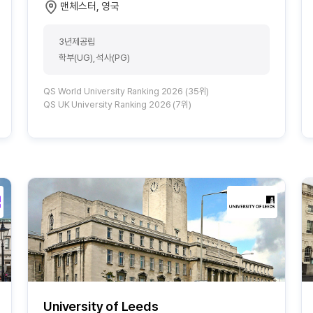
맨체스터, 영국
3년제공립
학부(UG), 석사(PG)
QS World University Ranking 2026 (35위)
QS UK University Ranking 2026 (7위)
University of Leeds