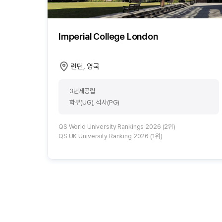
Imperial College London
런던, 영국
3년제공립
학부(UG), 석사(PG)
QS World University Rankings 2026 (2위)
QS UK University Ranking 2026 (1위)