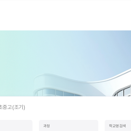
초중고(조기)
과정
학교명 검색