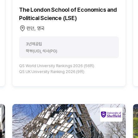
The London School of Economics and
Political Science (LSE)
런던, 영국
3년제공립
학부(UG), 석사(PG)
QS World University Rankings 2026 (56위)
QS UK University Ranking 2026 (9위)