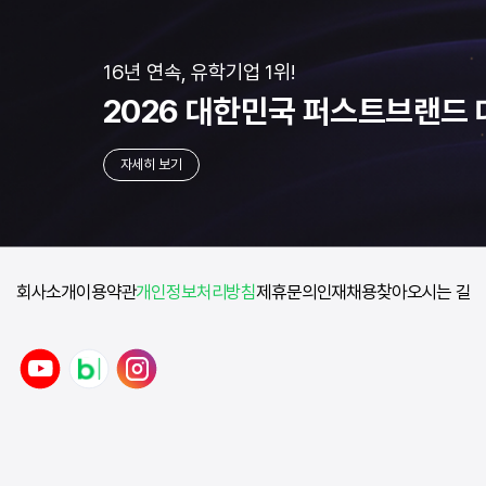
16년 연속, 유학기업 1위!
2026 대한민국
퍼스트브랜드 
자세히 보기
회사소개
이용약관
개인정보처리방침
제휴문의
인재채용
찾아오시는 길
y
n
i
o
a
n
u
v
s
t
e
t
u
r
a