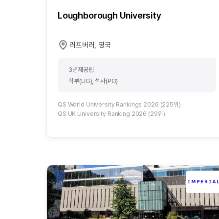
Loughborough University
러프버러, 영국
3년제공립
학부(UG), 석사(PG)
QS World University Rankings 2026 (225위)
QS UK University Ranking 2026 (29위)