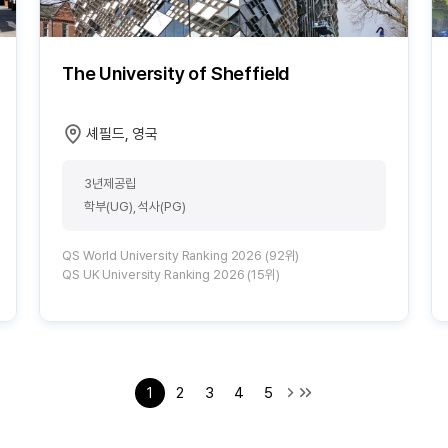
The University of Sheffield
셰필드, 영국
3년제공립
학부(UG), 석사(PG)
QS World University Ranking 2026 (92위)
QS UK University Ranking 2026 (15위)
1
2
3
4
5