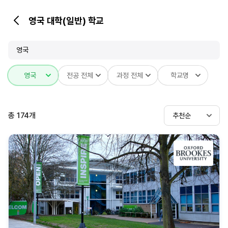
영국 대학(일반) 학교
뒤
로
가
영국
기
영국
전공 전체
과정 전체
학교명
총
174
개
추천순