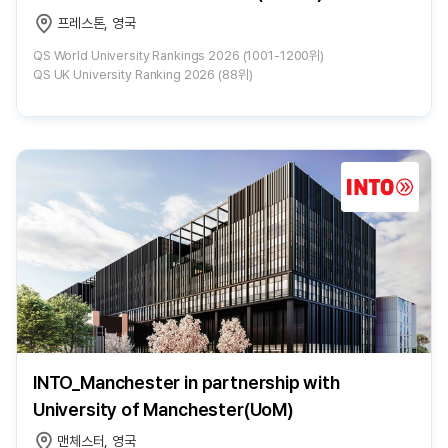
프레스톤, 영국
QS World University Rankings 2026 (1001-1200위)
QS UK University Ranking 2026 (88위)
INTO_Manchester in partnership with
University of Manchester(UoM)
맨체스터, 영국