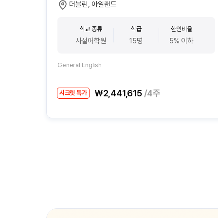
더블린, 아일랜드
학교 종류
학급
한인비율
사설어학원
15명
5% 이하
General English
₩2,441,615
/4주
시크릿 특가