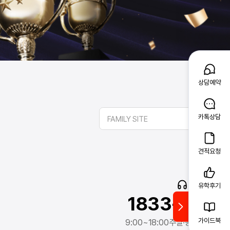
상담예약
카톡상담
FAMILY SITE
견적요청
고객문의
유학후기
1833-2341
가이드북
9:00~18:00
주말·공휴일 제외