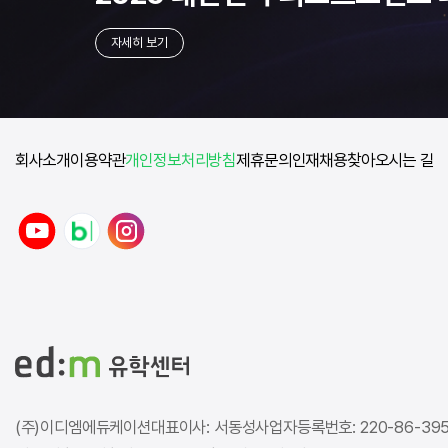
자세히 보기
회사소개
이용약관
개인정보처리방침
제휴문의
인재채용
찾아오시는 길
y
n
i
o
a
n
u
v
s
t
e
t
u
r
a
b
b
g
e
l
r
o
a
g
m
(주)이디엠에듀케이션
대표이사: 서동성
사업자등록번호: 220-86-39