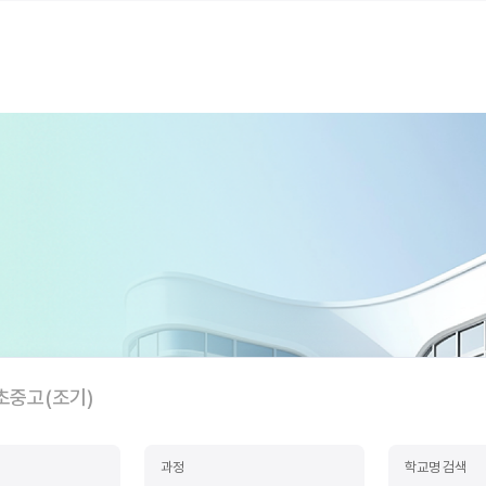
초중고(조기)
과정
학교명 검색