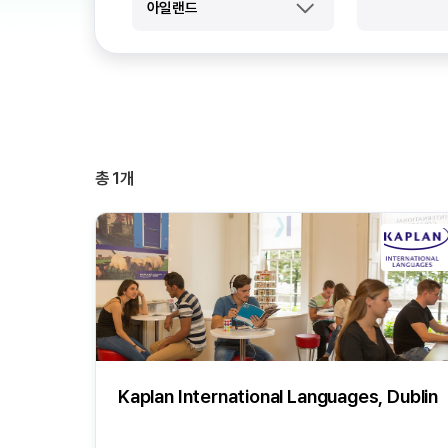
아일랜드
총
1
개
Kaplan International Languages, Dublin