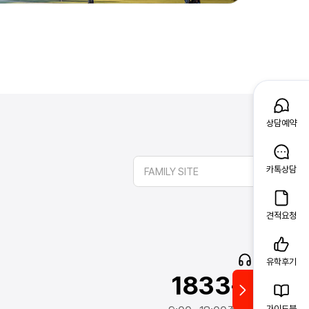
상담예약
카톡상담
FAMILY SITE
견적요청
고객문의
유학후기
1833-2341
가이드북