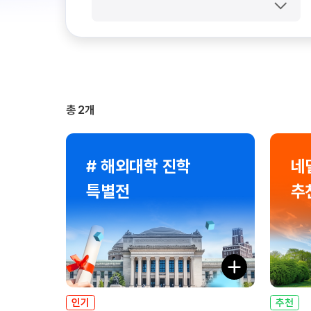
총
2
개
# 해외대학 진학
네
특별전
추
인기
추천