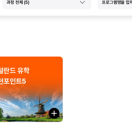
검
색
덜란드 유학
천포인트5