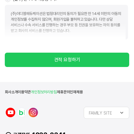
(주)이디엠에듀케이션은 법정대리인의 동의가 필요한 만 14세 미만의 아동의
개인정보를 수집하지 않으며, 회원가입을 불허하고 있습니다. 다만 상담
서비스나 수속 서비스를 진행하는 경우 부모 등 친권을 보유하는 자의 동의를
받고 회사의 서비스를 진행하고 있습니다.
(필수) 개인정보수집 및 이용
견적 요청하기
(주)이디엠에듀케이션(이하 "회사")는 아래와 같은 목적으로 개인정보를 수집
및 이용하고자 합니다. 회사는 귀하의 정보를 관리함에 있어서 「개인정보
보호법」에서 규정하고 있는 책임과 의무를 준수하고 귀하가 동의하신 목적 외
다른 목적으로는 활용하지 않음을 알려드립니다.
■ 개인정보 수집 및 이용에 대한 동의(필수)
회사소개
이용약관
개인정보처리방침
제휴문의
인재채용
수집항목
이용목적
제공정보
y
n
i
이름, 휴대폰번호, 이메일,
유학상담
FAMILY SITE
동의일로부터
o
a
n
카카오톡ID, 전화번호, 주소,
및
2년
u
v
s
희망유학국가, 관심분야
문의응대
t
e
t