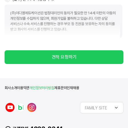
(주)이디엠에듀케이션은 법정대리인의 동의가 필요한 만 14세 미만의 아동의
개인정보를 수집하지 않으며, 회원가입을 불허하고 있습니다. 다만 상담
서비스나 수속 서비스를 진행하는 경우 부모 등 친권을 보유하는 자의 동의를
받고 회사의 서비스를 진행하고 있습니다.
(필수) 개인정보수집 및 이용
견적 요청하기
(주)이디엠에듀케이션(이하 "회사")는 아래와 같은 목적으로 개인정보를 수집
및 이용하고자 합니다. 회사는 귀하의 정보를 관리함에 있어서 「개인정보
보호법」에서 규정하고 있는 책임과 의무를 준수하고 귀하가 동의하신 목적 외
다른 목적으로는 활용하지 않음을 알려드립니다.
■ 개인정보 수집 및 이용에 대한 동의(필수)
회사소개
이용약관
개인정보처리방침
제휴문의
인재채용
수집항목
이용목적
제공정보
y
n
i
이름, 휴대폰번호, 이메일,
유학상담
FAMILY SITE
동의일로부터
o
a
n
카카오톡ID, 전화번호, 주소,
및
2년
u
v
s
희망유학국가, 관심분야
문의응대
t
e
t