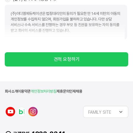
(주)이디엠에듀케이션은 법정대리인의 동의가 필요한 만 14세 미만의 아동의
개인정보를 수집하지 않으며, 회원가입을 불허하고 있습니다. 다만 상담
서비스나 수속 서비스를 진행하는 경우 부모 등 친권을 보유하는 자의 동의를
받고 회사의 서비스를 진행하고 있습니다.
(필수) 개인정보수집 및 이용
견적 요청하기
(주)이디엠에듀케이션(이하 "회사")는 아래와 같은 목적으로 개인정보를 수집
및 이용하고자 합니다. 회사는 귀하의 정보를 관리함에 있어서 「개인정보
보호법」에서 규정하고 있는 책임과 의무를 준수하고 귀하가 동의하신 목적 외
다른 목적으로는 활용하지 않음을 알려드립니다.
■ 개인정보 수집 및 이용에 대한 동의(필수)
회사소개
이용약관
개인정보처리방침
제휴문의
인재채용
수집항목
이용목적
제공정보
y
n
i
이름, 휴대폰번호, 이메일,
유학상담
FAMILY SITE
동의일로부터
o
a
n
카카오톡ID, 전화번호, 주소,
및
2년
u
v
s
희망유학국가, 관심분야
문의응대
t
e
t